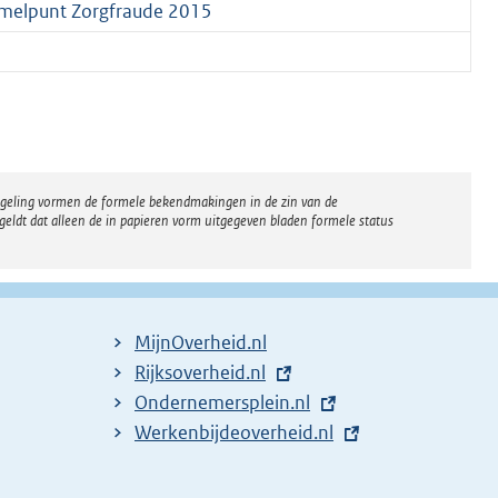
melpunt Zorgfraude 2015
regeling vormen de formele bekendmakingen in de zin van de
eldt dat alleen de in papieren vorm uitgegeven bladen formele status
MijnOverheid.nl
E
Rijksoverheid.nl
x
E
Ondernemersplein.nl
t
x
E
Werkenbijdeoverheid.nl
e
t
x
r
e
t