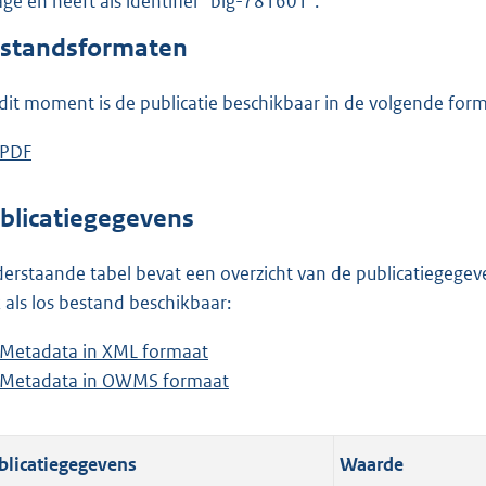
lage en heeft als identifier "blg-781601".
o
o
standsformaten
t
t
dit moment is de publicatie beschikbaar in de volgende for
e
:
D
PDF
b
1
o
e
5
w
s
blicatiegegevens
0
n
t
K
l
a
erstaande tabel bevat een overzicht van de publicatiegegeven
b
o
n
 als los bestand beschikbaar:
a
d
Metadata in XML formaat
b
d
s
Metadata in OWMS formaat
e
b
p
g
s
e
u
r
t
s
b
o
blicatiegegevens
Waarde
a
t
l
o