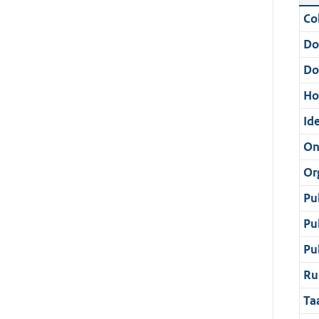
Col
Do
Do
Ho
Ide
On
Or
Pu
Pu
Pu
Ru
Ta