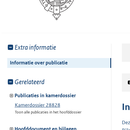
Toon
Extra informatie
meer
van:
Informatie over publicatie
Toon
Gerelateerd
meer
van:
Publicaties in kamerdossier
I
Kamerdossier 28828
Toon alle publicaties in het hoofddossier
Dez
Hoofddocument en bijlagen