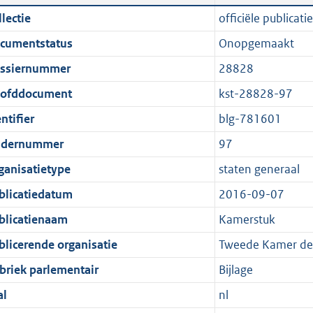
n
a
i
t
lectie
officiële publicatie
d
n
c
t
cumentstatus
Onopgemaakt
s
d
a
e
g
s
t
:
ssiernummer
28828
r
g
i
1
ofddocument
kst-28828-97
o
r
e
5
ntifier
blg-781601
o
o
i
0
t
o
n
K
dernummer
97
t
t
f
b
ganisatietype
staten generaal
e
t
o
blicatiedatum
2016-09-07
:
e
r
1
:
m
blicatienaam
Kamerstuk
K
1
a
blicerende organisatie
Tweede Kamer der
b
K
a
briek parlementair
Bijlage
b
t
al
nl