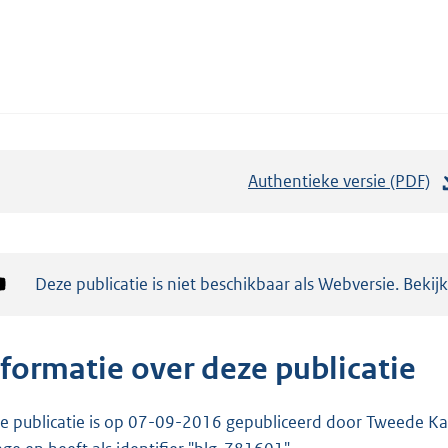
Authentieke versie (PDF)
b
e
s
t
Notificatie:
Deze publicatie is niet beschikbaar als Webversie. Bekij
a
n
d
nformatie over deze publicatie
s
g
e publicatie is op 07-09-2016 gepubliceerd door Tweede Kam
r