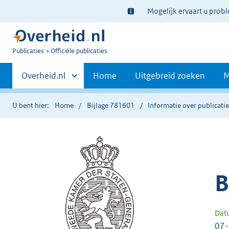
Ter
Mogelijk ervaart u prob
informatie:
U
Publicaties
Officiële publicaties
bent
Primaire
nu
Andere
Overheid.nl
Home
Uitgebreid zoeken
M
hier:
sites
navigatie
binnen
U bent hier:
Home
Bijlage 781601
Informatie over publicati
B
Dat
07-