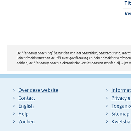
Tit
Ve
De hier aangeboden pdf-bestanden van het Staatsblad, Staatscourant, Tract
Disclaimer
Bekendmakingswet en de Rijkswet goedkeuring en bekendmaking verdragen voor
hebben; de hier aangeboden elektronische versies daarvan worden bij wijze 
Over deze website
Informat
Contact
Privacy 
English
Toeganke
Help
Sitemap
Zoeken
E
Kwetsba
x