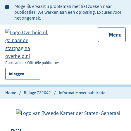
Ter
Mogelijk ervaart u problemen met het zoeken naar
informatie:
publicaties. We werken aan een oplossing. Excuses voor
het ongemak.
Menu
U
Publicaties
Officiële publicaties
bent
Inloggen
nu
hier:
Home
Bijlage 722042
Informatie over publicatie