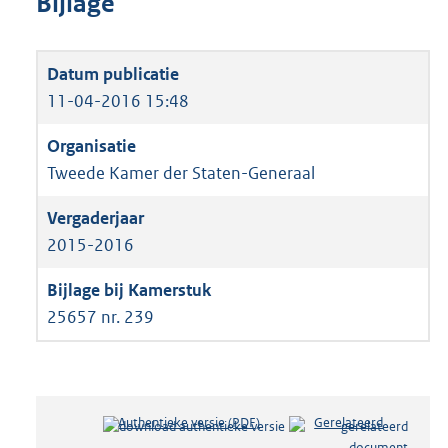
Bijlage
11-04-2016 15:48
Tweede Kamer der Staten-Generaal
2015-2016
25657 nr. 239
Authentieke versie (PDF)
b
Gerelateerd
e