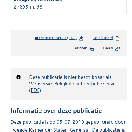
27859 nr. 38
Authentieke versie (PDF)
b
Gerelateerd
e
Printen
Delen
s
t
a
n
d
Notificatie:
Deze publicatie is niet beschikbaar als
s
Webversie. Bekijk de
authentieke versie
g
(PDF)
r
o
o
Informatie over deze publicatie
t
t
Deze publicatie is op 05-07-2010 gepubliceerd door
e
Tweede Kamer der Staten-Generaal. De publicatie is
: