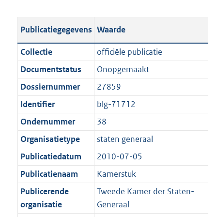
s
e
b
o
t
s
l
o
Publicatiegegevens
Waarde
a
t
i
t
n
a
c
t
Collectie
officiële publicatie
d
n
a
e
Documentstatus
Onopgemaakt
s
d
t
:
g
s
Dossiernummer
27859
i
3
r
g
e
,
Identifier
blg-71712
o
r
i
8
Ondernummer
38
o
o
n
M
t
o
Organisatietype
staten generaal
f
b
t
t
o
Publicatiedatum
2010-07-05
e
t
r
Publicatienaam
Kamerstuk
:
e
m
1
:
Publicerende
Tweede Kamer der Staten-
a
K
1
organisatie
Generaal
a
b
K