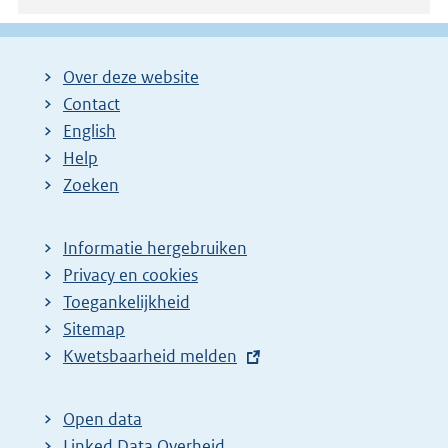
Over deze website
Contact
English
Help
Zoeken
Informatie hergebruiken
Privacy en cookies
Toegankelijkheid
Sitemap
E
Kwetsbaarheid melden
x
t
Open data
e
Linked Data Overheid