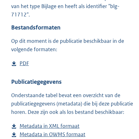
3
van het type Bijlage en heeft als identifier "blg-
,
71712".
8
M
Bestandsformaten
b
Op dit moment is de publicatie beschikbaar in de
volgende formaten:
D
PDF
b
o
e
w
s
Publicatiegegevens
n
t
Onderstaande tabel bevat een overzicht van de
l
a
publicatiegegevens (metadata) die bij deze publicatie
o
n
horen. Deze zijn ook als los bestand beschikbaar:
a
d
d
s
Metadata in XML formaat
b
p
g
Metadata in OWMS formaat
e
b
u
r