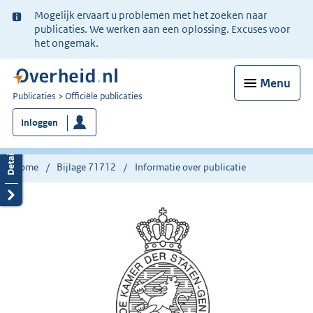
Ter
Mogelijk ervaart u problemen met het zoeken naar
informatie:
publicaties. We werken aan een oplossing. Excuses voor
het ongemak.
Menu
U
Publicaties
Officiële publicaties
bent
Inloggen
nu
hier:
Home
Bijlage 71712
Informatie over publicatie