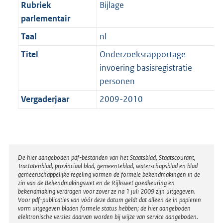
t
Rubriek
Bijlage
b
parlementair
Taal
nl
Titel
Onderzoeksrapportage
invoering basisregistratie
personen
Vergaderjaar
2009-2010
Disclaimer
De hier aangeboden pdf-bestanden van het Staatsblad, Staatscourant,
Tractatenblad, provinciaal blad, gemeenteblad, waterschapsblad en blad
gemeenschappelijke regeling vormen de formele bekendmakingen in de
zin van de Bekendmakingswet en de Rijkswet goedkeuring en
bekendmaking verdragen voor zover ze na 1 juli 2009 zijn uitgegeven.
Voor pdf-publicaties van vóór deze datum geldt dat alleen de in papieren
vorm uitgegeven bladen formele status hebben; de hier aangeboden
elektronische versies daarvan worden bij wijze van service aangeboden.