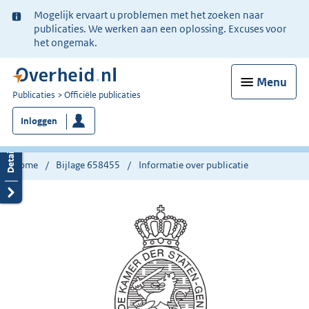
Ter
Mogelijk ervaart u problemen met het zoeken naar
informatie:
publicaties. We werken aan een oplossing. Excuses voor
het ongemak.
Menu
U
Publicaties
Officiële publicaties
bent
Inloggen
nu
hier:
Home
Bijlage 658455
Informatie over publicatie