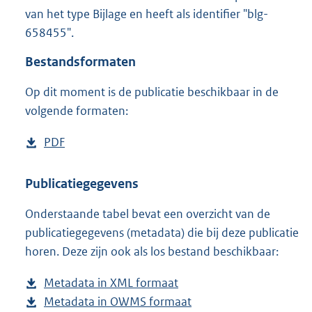
8
van het type Bijlage en heeft als identifier "blg-
8
658455".
K
b
Bestandsformaten
Op dit moment is de publicatie beschikbaar in de
volgende formaten:
D
PDF
b
o
e
w
s
Publicatiegegevens
n
t
Onderstaande tabel bevat een overzicht van de
l
a
publicatiegegevens (metadata) die bij deze publicatie
o
n
horen. Deze zijn ook als los bestand beschikbaar:
a
d
d
s
Metadata in XML formaat
b
p
g
Metadata in OWMS formaat
e
b
u
r