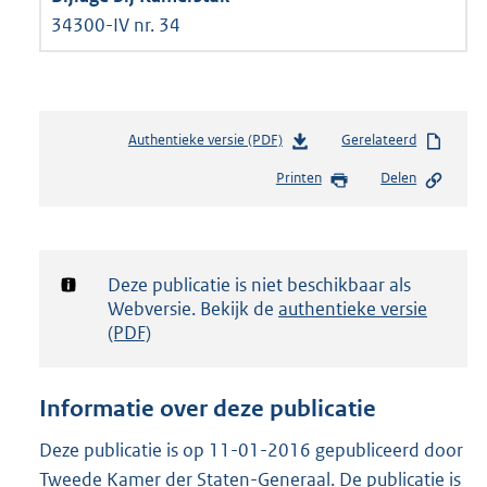
34300-IV nr. 34
Authentieke versie (PDF)
b
Gerelateerd
e
Printen
Delen
s
t
a
n
d
Notificatie:
Deze publicatie is niet beschikbaar als
s
Webversie. Bekijk de
authentieke versie
g
(PDF)
r
o
o
Informatie over deze publicatie
t
t
Deze publicatie is op 11-01-2016 gepubliceerd door
e
Tweede Kamer der Staten-Generaal. De publicatie is
: