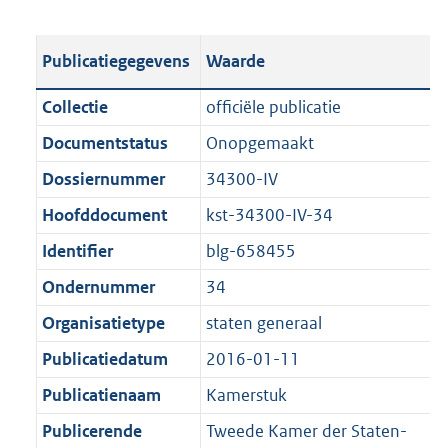
s
e
b
o
t
s
l
o
Publicatiegegevens
Waarde
a
t
i
t
n
a
c
t
Collectie
officiële publicatie
d
n
a
e
Documentstatus
Onopgemaakt
s
d
t
:
g
s
Dossiernummer
34300-IV
i
8
r
g
e
8
Hoofddocument
kst-34300-IV-34
o
r
i
K
Identifier
blg-658455
o
o
n
b
t
o
Ondernummer
34
f
t
t
o
Organisatietype
staten generaal
e
t
r
Publicatiedatum
2016-01-11
:
e
m
1
:
Publicatienaam
Kamerstuk
a
K
1
a
Publicerende
Tweede Kamer der Staten-
b
K