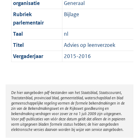
t
organisatie
Generaal
b
Rubriek
Bijlage
parlementair
Taal
nl
Titel
Advies op leenverzoek
Vergaderjaar
2015-2016
Disclaimer
De hier aangeboden pdf-bestanden van het Staatsblad, Staatscourant,
Tractatenblad, provinciaal blad, gemeenteblad, waterschapsblad en blad
gemeenschappelijke regeling vormen de formele bekendmakingen in de
zin van de Bekendmakingswet en de Rijkswet goedkeuring en
bekendmaking verdragen voor zover ze na 1 juli 2009 zijn uitgegeven.
Voor pdf-publicaties van vóór deze datum geldt dat alleen de in papieren
vorm uitgegeven bladen formele status hebben; de hier aangeboden
elektronische versies daarvan worden bij wijze van service aangeboden.