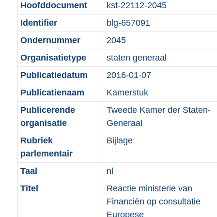
i
7
Hoofddocument
kst-22112-2045
o
r
n
K
Identifier
blg-657091
o
o
f
b
t
o
Ondernummer
2045
o
t
t
r
Organisatietype
staten generaal
e
t
m
Publicatiedatum
2016-01-07
:
e
a
1
:
Publicatienaam
Kamerstuk
a
K
1
t
Publicerende
Tweede Kamer der Staten-
b
K
organisatie
Generaal
b
Rubriek
Bijlage
parlementair
Taal
nl
Titel
Reactie ministerie van
Financiën op consultatie
Europese