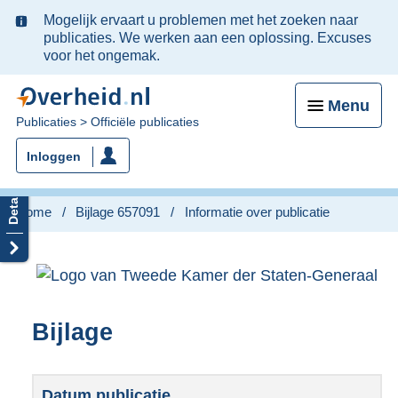
Ter
Mogelijk ervaart u problemen met het zoeken naar
informatie:
publicaties. We werken aan een oplossing. Excuses
voor het ongemak.
Menu
U
Publicaties
Officiële publicaties
bent
Inloggen
nu
hier:
Home
Bijlage 657091
Informatie over publicatie
Bijlage