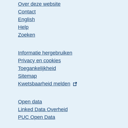
Over deze website
Contact
English
Help
Zoeken
Informatie hergebruiken
Privacy en cookies
Toegankelijkheid
Sitemap
E
Kwetsbaarheid melden
x
t
Open data
e
Linked Data Overheid
r
PUC Open Data
n