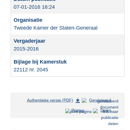
07-01-2016 16:24
Tweede Kamer der Staten-Generaal
2015-2016
22112 nr. 2045
Authentieke versie (PDF)
b
Gerelateerd
e
Printen
Delen
s
t
a