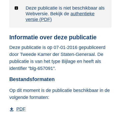
n
d
Notificatie:
Deze publicatie is niet beschikbaar als
s
Webversie. Bekijk de
authentieke
g
versie (PDF)
r
o
o
Informatie over deze publicatie
t
t
Deze publicatie is op 07-01-2016 gepubliceerd
e
door Tweede Kamer der Staten-Generaal. De
:
1
publicatie is van het type Bijlage en heeft als
4
identifier "blg-657091".
7
K
Bestandsformaten
b
Op dit moment is de publicatie beschikbaar in de
volgende formaten:
D
PDF
b