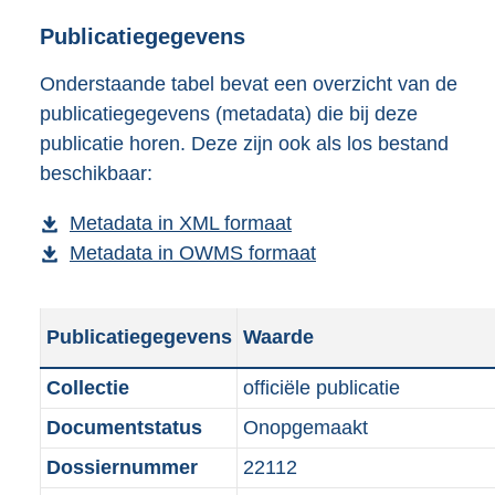
o
e
w
s
Publicatiegegevens
n
t
Onderstaande tabel bevat een overzicht van de
l
a
publicatiegegevens (metadata) die bij deze
o
n
publicatie horen. Deze zijn ook als los bestand
a
d
beschikbaar:
d
s
p
g
Metadata in XML formaat
b
u
r
Metadata in OWMS formaat
e
b
b
o
s
e
l
o
t
s
i
t
Publicatiegegevens
Waarde
a
t
c
t
n
a
a
e
Collectie
officiële publicatie
d
n
t
:
Documentstatus
Onopgemaakt
s
d
i
1
g
s
Dossiernummer
22112
e
4
r
g