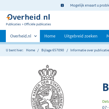
Ter
Mogelijk ervaart u prob
informatie:
U
Publicaties
Officiële publicaties
bent
Primaire
nu
Andere
Overheid.nl
Home
Uitgebreid zoeken
M
hier:
sites
navigatie
binnen
U bent hier:
Home
Bijlage 657090
Informatie over publicati
B
Dat
07-