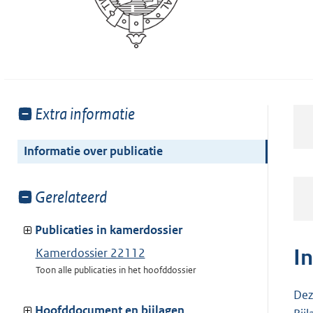
Toon
Extra informatie
meer
van:
Informatie over publicatie
Toon
Gerelateerd
meer
van:
Publicaties in kamerdossier
I
Kamerdossier 22112
Toon alle publicaties in het hoofddossier
Dez
Hoofddocument en bijlagen