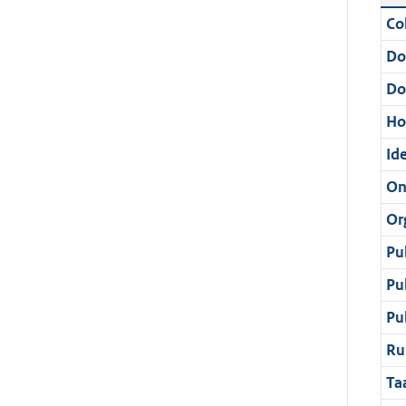
Col
Do
Do
Ho
Ide
On
Or
Pu
Pu
Pu
Ru
Ta