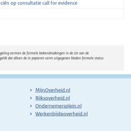
ciën op consultatie call for evidence
regeling vormen de formele bekendmakingen in de zin van de
eldt dat alleen de in papieren vorm uitgegeven bladen formele status
MijnOverheid.nl
E
Rijksoverheid.nl
x
E
Ondernemersplein.nl
t
x
E
Werkenbijdeoverheid.nl
e
t
x
r
e
t