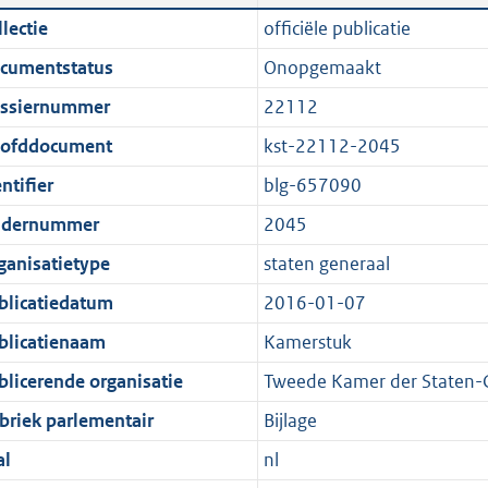
n
a
i
t
lectie
officiële publicatie
d
n
c
t
cumentstatus
Onopgemaakt
s
d
a
e
g
s
t
:
ssiernummer
22112
r
g
i
1
ofddocument
kst-22112-2045
o
r
e
8
ntifier
blg-657090
o
o
i
8
t
o
n
K
dernummer
2045
t
t
f
b
ganisatietype
staten generaal
e
t
o
blicatiedatum
2016-01-07
:
e
r
1
:
m
blicatienaam
Kamerstuk
K
1
a
blicerende organisatie
Tweede Kamer der Staten-
b
K
a
briek parlementair
Bijlage
b
t
al
nl