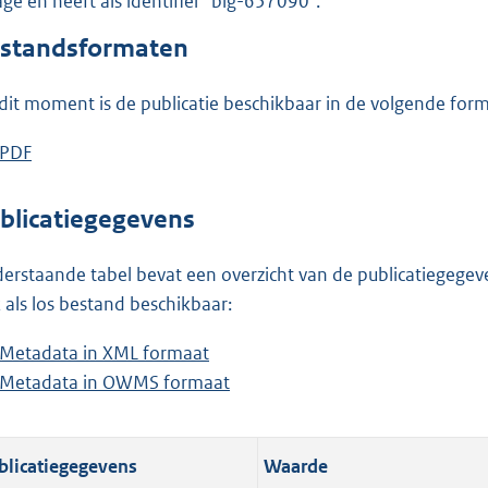
lage en heeft als identifier "blg-657090".
o
o
standsformaten
t
t
dit moment is de publicatie beschikbaar in de volgende for
e
:
D
PDF
b
1
o
e
8
w
s
blicatiegegevens
8
n
t
K
l
a
erstaande tabel bevat een overzicht van de publicatiegegeven
b
o
n
 als los bestand beschikbaar:
a
d
Metadata in XML formaat
b
d
s
Metadata in OWMS formaat
e
b
p
g
s
e
u
r
t
s
b
o
blicatiegegevens
Waarde
a
t
l
o