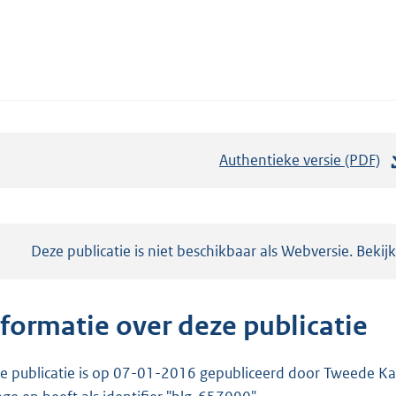
Authentieke versie (PDF)
b
e
s
t
Notificatie:
Deze publicatie is niet beschikbaar als Webversie. Bekij
a
n
d
nformatie over deze publicatie
s
g
e publicatie is op 07-01-2016 gepubliceerd door Tweede Kam
r