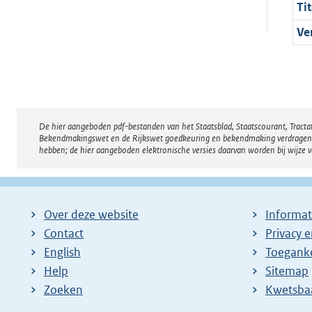
Tit
Ve
De hier aangeboden pdf-bestanden van het Staatsblad, Staatscourant, Tract
Disclaimer
Bekendmakingswet en de Rijkswet goedkeuring en bekendmaking verdragen voor
hebben; de hier aangeboden elektronische versies daarvan worden bij wijze 
Over deze website
Informat
Contact
Privacy 
English
Toeganke
Help
Sitemap
Zoeken
E
Kwetsba
x