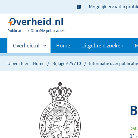
Ter
Mogelijk ervaart u prob
informatie:
U
Publicaties
Officiële publicaties
bent
Primaire
nu
Andere
Overheid.nl
Home
Uitgebreid zoeken
M
hier:
sites
navigatie
binnen
U bent hier:
Home
Bijlage 629710
Informatie over publicati
B
Dat
01-