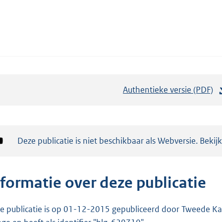
Authentieke versie (PDF)
b
e
s
t
Notificatie:
Deze publicatie is niet beschikbaar als Webversie. Bekij
a
n
d
nformatie over deze publicatie
s
g
e publicatie is op 01-12-2015 gepubliceerd door Tweede Kam
r