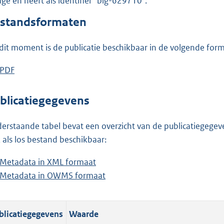
lage en heeft als identifier "blg-629710".
o
o
standsformaten
t
t
dit moment is de publicatie beschikbaar in de volgende for
e
:
D
PDF
b
2
o
e
,
w
s
blicatiegegevens
6
n
t
M
l
a
erstaande tabel bevat een overzicht van de publicatiegegeven
b
o
n
 als los bestand beschikbaar:
a
d
Metadata in XML formaat
b
d
s
Metadata in OWMS formaat
e
b
p
g
s
e
u
r
t
s
b
o
blicatiegegevens
Waarde
a
t
l
o