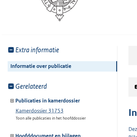
Toon
Extra informatie
meer
van:
Informatie over publicatie
Toon
Gerelateerd
meer
van:
Publicaties in kamerdossier
I
Kamerdossier 31753
Toon alle publicaties in het hoofddossier
Dez
Hoofddocument en bijlagen