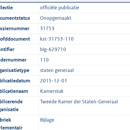
n
a
i
t
lectie
officiële publicatie
d
n
c
t
cumentstatus
Onopgemaakt
s
d
a
e
g
s
t
:
ssiernummer
31753
r
g
i
2
ofddocument
kst-31753-110
o
r
e
,
ntifier
blg-629710
o
o
i
6
t
o
n
M
dernummer
110
t
t
f
b
ganisatietype
staten generaal
e
t
o
blicatiedatum
2015-12-01
:
e
r
1
:
m
blicatienaam
Kamerstuk
K
1
a
blicerende
Tweede Kamer der Staten-Generaal
b
K
a
ganisatie
b
t
briek
Bijlage
rlementair