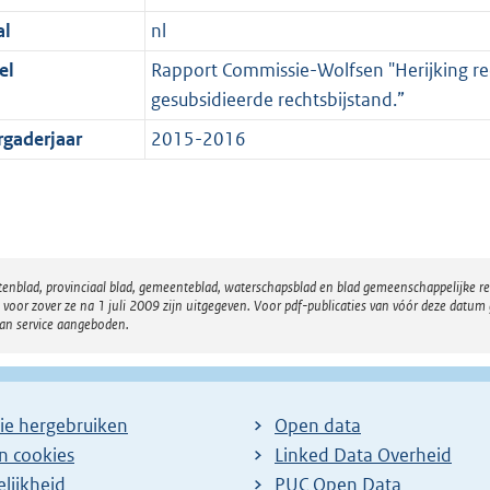
al
nl
el
Rapport Commissie-Wolfsen "Herijking rec
gesubsidieerde rechtsbijstand.”
rgaderjaar
2015-2016
atenblad, provinciaal blad, gemeenteblad, waterschapsblad en blad gemeenschappelijke 
 zover ze na 1 juli 2009 zijn uitgegeven. Voor pdf-publicaties van vóór deze datum g
van service aangeboden.
ie hergebruiken
Open data
en cookies
Linked Data Overheid
lijkheid
PUC Open Data