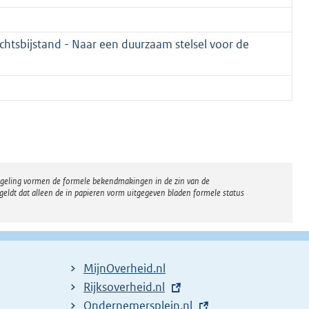
htsbijstand - Naar een duurzaam stelsel voor de
regeling vormen de formele bekendmakingen in de zin van de
eldt dat alleen de in papieren vorm uitgegeven bladen formele status
MijnOverheid.nl
E
Rijksoverheid.nl
x
E
Ondernemersplein.nl