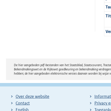
Ta
Tit
Ve
De hier aangeboden pdf-bestanden van het Staatsblad, Staatscourant, Tract
Disclaimer
Bekendmakingswet en de Rijkswet goedkeuring en bekendmaking verdragen voor
hebben; de hier aangeboden elektronische versies daarvan worden bij wijze 
Over deze website
Informat
Contact
Privacy 
English
Toeganke