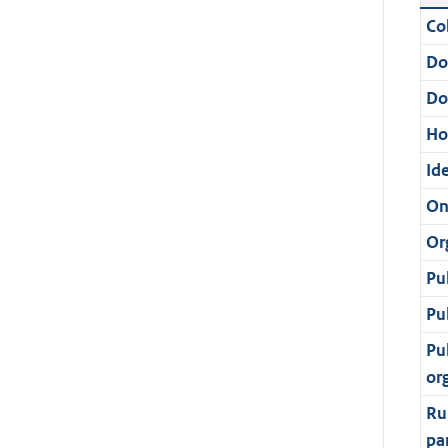
Col
Do
Do
Ho
Ide
On
Or
Pu
Pu
Pu
or
Ru
pa