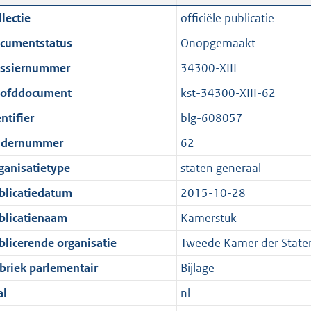
n
a
i
t
lectie
officiële publicatie
d
n
c
t
cumentstatus
Onopgemaakt
s
d
a
e
g
s
t
:
ssiernummer
34300-XIII
r
g
i
7
ofddocument
kst-34300-XIII-62
o
r
e
9
ntifier
blg-608057
o
o
i
6
t
o
n
K
dernummer
62
t
t
f
b
ganisatietype
staten generaal
e
t
o
blicatiedatum
2015-10-28
:
e
r
1
:
m
blicatienaam
Kamerstuk
K
1
a
blicerende organisatie
Tweede Kamer der State
b
K
a
briek parlementair
Bijlage
b
t
al
nl