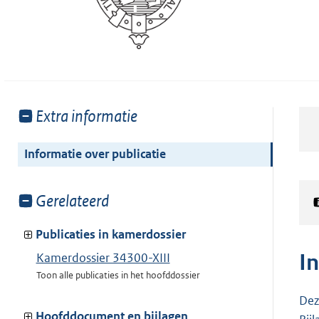
Toon
Extra informatie
meer
van:
Informatie over publicatie
Toon
Gerelateerd
meer
van:
Publicaties in kamerdossier
I
Kamerdossier 34300-XIII
Toon alle publicaties in het hoofddossier
Dez
Hoofddocument en bijlagen