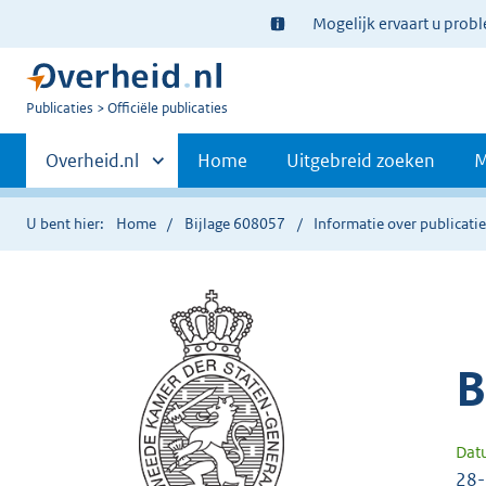
Ter
Mogelijk ervaart u prob
informatie:
U
Publicaties
Officiële publicaties
bent
Primaire
nu
Andere
Overheid.nl
Home
Uitgebreid zoeken
M
hier:
sites
navigatie
binnen
U bent hier:
Home
Bijlage 608057
Informatie over publicati
B
Dat
28-