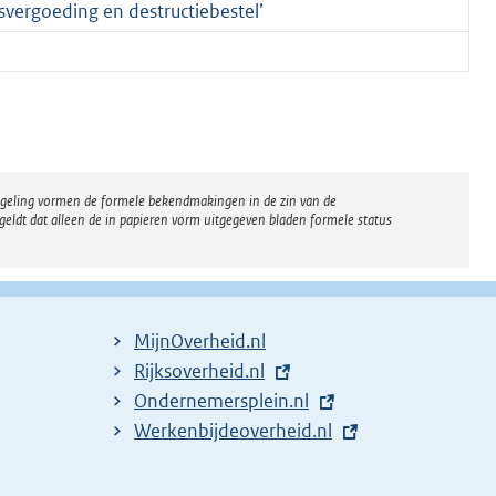
ergoeding en destructiebestel’
regeling vormen de formele bekendmakingen in de zin van de
eldt dat alleen de in papieren vorm uitgegeven bladen formele status
MijnOverheid.nl
E
Rijksoverheid.nl
x
E
Ondernemersplein.nl
t
x
E
Werkenbijdeoverheid.nl
e
t
x
r
e
t