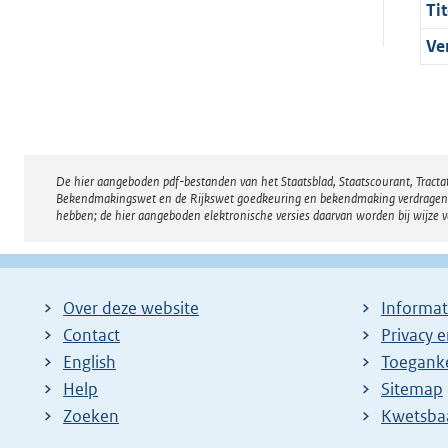
Tit
Ve
De hier aangeboden pdf-bestanden van het Staatsblad, Staatscourant, Tract
Disclaimer
Bekendmakingswet en de Rijkswet goedkeuring en bekendmaking verdragen voor
hebben; de hier aangeboden elektronische versies daarvan worden bij wijze 
Over deze website
Informat
Contact
Privacy 
English
Toeganke
Help
Sitemap
Zoeken
E
Kwetsba
x