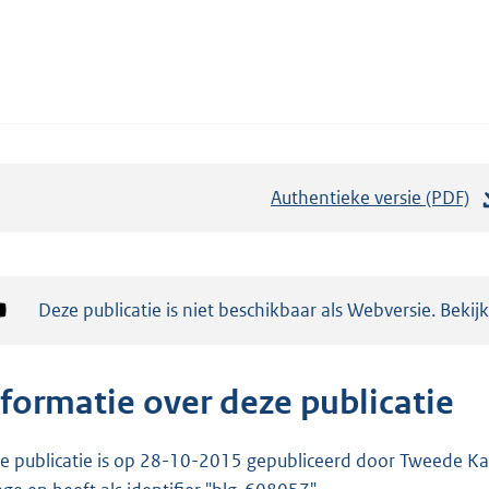
Authentieke versie (PDF)
b
e
s
t
Notificatie:
Deze publicatie is niet beschikbaar als Webversie. Bekij
a
n
d
nformatie over deze publicatie
s
g
e publicatie is op 28-10-2015 gepubliceerd door Tweede Kam
r