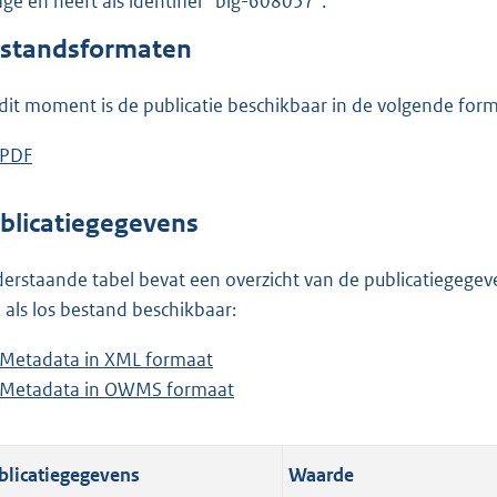
lage en heeft als identifier "blg-608057".
o
o
standsformaten
t
t
dit moment is de publicatie beschikbaar in de volgende for
e
:
D
PDF
b
7
o
e
9
w
s
blicatiegegevens
6
n
t
K
l
a
erstaande tabel bevat een overzicht van de publicatiegegeven
b
o
n
 als los bestand beschikbaar:
a
d
Metadata in XML formaat
b
d
s
Metadata in OWMS formaat
e
b
p
g
s
e
u
r
t
s
b
o
blicatiegegevens
Waarde
a
t
l
o