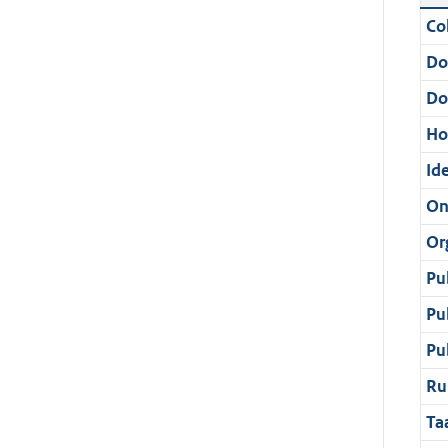
Col
Do
Do
Ho
Ide
On
Or
Pu
Pu
Pu
Ru
Ta