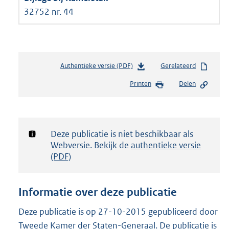
32752 nr. 44
Authentieke versie (PDF)
b
Gerelateerd
e
Printen
Delen
s
t
a
n
d
Notificatie:
Deze publicatie is niet beschikbaar als
s
Webversie. Bekijk de
authentieke versie
g
(PDF)
r
o
o
Informatie over deze publicatie
t
t
Deze publicatie is op 27-10-2015 gepubliceerd door
e
Tweede Kamer der Staten-Generaal. De publicatie is
: