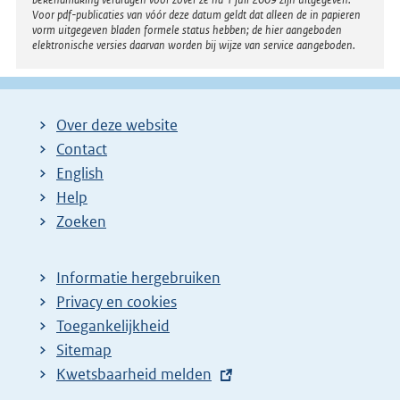
Voor pdf-publicaties van vóór deze datum geldt dat alleen de in papieren
vorm uitgegeven bladen formele status hebben; de hier aangeboden
elektronische versies daarvan worden bij wijze van service aangeboden.
Over deze website
Contact
English
Help
Zoeken
Informatie hergebruiken
Privacy en cookies
Toegankelijkheid
Sitemap
E
Kwetsbaarheid melden
x