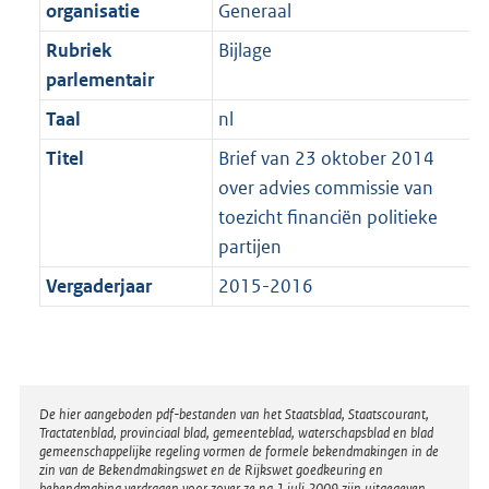
t
organisatie
Generaal
b
Rubriek
Bijlage
parlementair
Taal
nl
Titel
Brief van 23 oktober 2014
over advies commissie van
toezicht financiën politieke
partijen
Vergaderjaar
2015-2016
Disclaimer
De hier aangeboden pdf-bestanden van het Staatsblad, Staatscourant,
Tractatenblad, provinciaal blad, gemeenteblad, waterschapsblad en blad
gemeenschappelijke regeling vormen de formele bekendmakingen in de
zin van de Bekendmakingswet en de Rijkswet goedkeuring en
bekendmaking verdragen voor zover ze na 1 juli 2009 zijn uitgegeven.