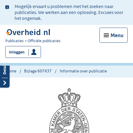
Ter
Mogelijk ervaart u problemen met het zoeken naar
informatie:
publicaties. We werken aan een oplossing. Excuses voor
het ongemak.
Menu
U
Publicaties
Officiële publicaties
bent
Inloggen
nu
hier:
Home
Bijlage 607437
Informatie over publicatie