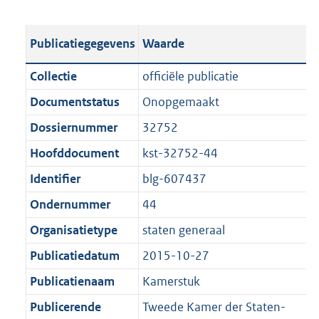
s
e
b
o
t
s
l
o
Publicatiegegevens
Waarde
a
t
i
t
n
a
c
t
Collectie
officiële publicatie
d
n
a
e
Documentstatus
Onopgemaakt
s
d
t
:
g
s
Dossiernummer
32752
i
4
r
g
e
5
Hoofddocument
kst-32752-44
o
r
i
K
Identifier
blg-607437
o
o
n
b
t
o
Ondernummer
44
f
t
t
o
Organisatietype
staten generaal
e
t
r
Publicatiedatum
2015-10-27
:
e
m
1
:
Publicatienaam
Kamerstuk
a
K
1
a
Publicerende
Tweede Kamer der Staten-
b
K