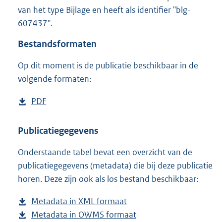
4
van het type Bijlage en heeft als identifier "blg-
5
607437".
K
b
Bestandsformaten
Op dit moment is de publicatie beschikbaar in de
volgende formaten:
D
PDF
b
o
e
w
s
Publicatiegegevens
n
t
Onderstaande tabel bevat een overzicht van de
l
a
publicatiegegevens (metadata) die bij deze publicatie
o
n
horen. Deze zijn ook als los bestand beschikbaar:
a
d
d
s
Metadata in XML formaat
b
p
g
Metadata in OWMS formaat
e
b
u
r