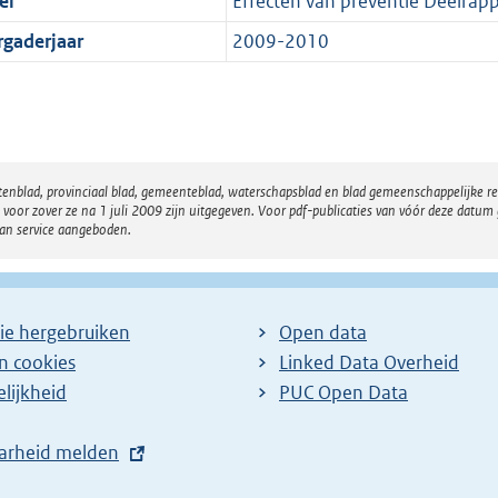
el
Effecten van preventie Deelrap
rgaderjaar
2009-2010
atenblad, provinciaal blad, gemeenteblad, waterschapsblad en blad gemeenschappelijke 
 zover ze na 1 juli 2009 zijn uitgegeven. Voor pdf-publicaties van vóór deze datum g
van service aangeboden.
ie hergebruiken
Open data
en cookies
Linked Data Overheid
lijkheid
PUC Open Data
arheid melden