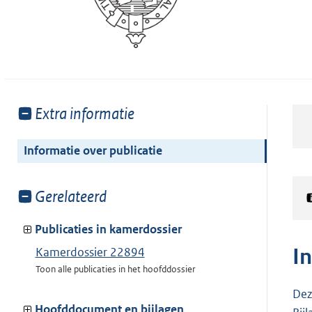
Toon
Extra informatie
meer
van:
Informatie over publicatie
Toon
Gerelateerd
meer
van:
Publicaties in kamerdossier
I
Kamerdossier 22894
Toon alle publicaties in het hoofddossier
Dez
Hoofddocument en bijlagen