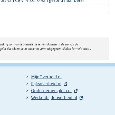
port van de VTV 2010 Van gezond naar beter
regeling vormen de formele bekendmakingen in de zin van de
eldt dat alleen de in papieren vorm uitgegeven bladen formele status
MijnOverheid.nl
E
Rijksoverheid.nl
x
E
Ondernemersplein.nl
t
x
E
Werkenbijdeoverheid.nl
e
t
x
r
e
t