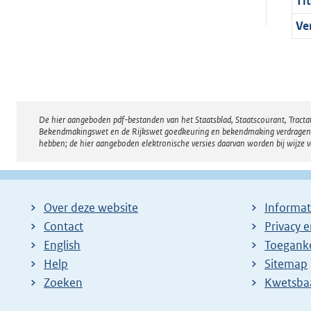
Tit
Ve
De hier aangeboden pdf-bestanden van het Staatsblad, Staatscourant, Tract
Disclaimer
Bekendmakingswet en de Rijkswet goedkeuring en bekendmaking verdragen voor
hebben; de hier aangeboden elektronische versies daarvan worden bij wijze 
Over deze website
Informat
Contact
Privacy 
English
Toeganke
Help
Sitemap
Zoeken
E
Kwetsba
x