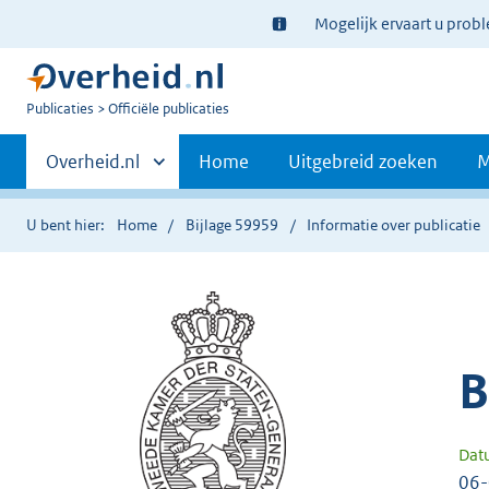
Ter
Mogelijk ervaart u prob
informatie:
U
Publicaties
Officiële publicaties
bent
Primaire
nu
Andere
Overheid.nl
Home
Uitgebreid zoeken
M
hier:
sites
navigatie
binnen
U bent hier:
Home
Bijlage 59959
Informatie over publicatie
B
Dat
06