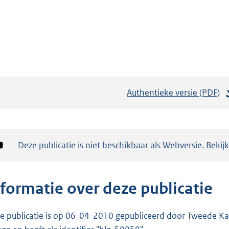
Authentieke versie (PDF)
b
e
s
t
Notificatie:
Deze publicatie is niet beschikbaar als Webversie. Bekij
a
n
d
nformatie over deze publicatie
s
g
e publicatie is op 06-04-2010 gepubliceerd door Tweede Kam
r