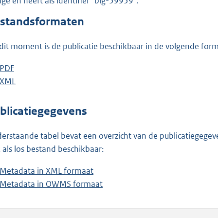
lage en heeft als identifier "blg-59959".
o
o
standsformaten
t
t
dit moment is de publicatie beschikbaar in de volgende for
e
:
D
PDF
b
3
o
D
XML
e
b
,
w
o
s
e
7
n
w
t
s
blicatiegegevens
M
l
n
a
t
b
o
l
n
a
erstaande tabel bevat een overzicht van de publicatiegegeven
a
o
d
n
 als los bestand beschikbaar:
d
a
s
d
Metadata in XML formaat
b
p
d
g
s
Metadata in OWMS formaat
e
b
u
p
r
g
s
e
b
u
o
r
t
s
l
b
o
o