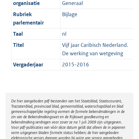
t
organisatie
Generaal
b
Rubriek
Bijlage
parlementair
Taal
nl
Titel
Vijf jaar Caribisch Nederland.
De werking van wetgeving
Vergaderjaar
2015-2016
Disclaimer
De hier aangeboden pdf-bestanden van het Staatsblad, Staatscourant,
Tractatenblad, provinciaal blad, gemeenteblad, waterschapsblad en blad
gemeenschappelijke regeling vormen de formele bekendmakingen in de
zin van de Bekendmakingswet en de Rijkswet goedkeuring en
bekendmaking verdragen voor zover ze na 1 juli 2009 zijn uitgegeven.
Voor pdf-publicaties van vóór deze datum geldt dat alleen de in papieren
vorm uitgegeven bladen formele status hebben; de hier aangeboden
elektronische versies daarvan worden bij wijze van service aangeboden.