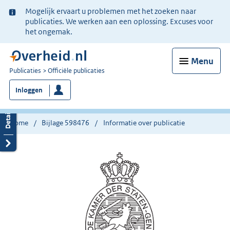
Ter
Mogelijk ervaart u problemen met het zoeken naar
informatie:
publicaties. We werken aan een oplossing. Excuses voor
het ongemak.
Menu
U
Publicaties
Officiële publicaties
bent
Inloggen
nu
hier:
Home
Bijlage 598476
Informatie over publicatie