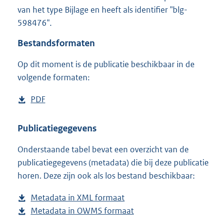
2
van het type Bijlage en heeft als identifier "blg-
,
598476".
2
M
Bestandsformaten
b
Op dit moment is de publicatie beschikbaar in de
volgende formaten:
D
PDF
b
o
e
w
s
Publicatiegegevens
n
t
Onderstaande tabel bevat een overzicht van de
l
a
publicatiegegevens (metadata) die bij deze publicatie
o
n
horen. Deze zijn ook als los bestand beschikbaar:
a
d
d
s
Metadata in XML formaat
b
p
g
Metadata in OWMS formaat
e
b
u
r