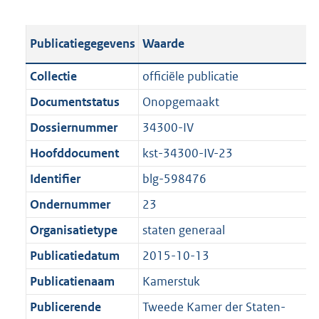
s
e
b
o
t
s
l
o
Publicatiegegevens
Waarde
a
t
i
t
n
a
c
t
Collectie
officiële publicatie
d
n
a
e
Documentstatus
Onopgemaakt
s
d
t
:
g
s
Dossiernummer
34300-IV
i
2
r
g
e
,
Hoofddocument
kst-34300-IV-23
o
r
i
2
Identifier
blg-598476
o
o
n
M
t
o
Ondernummer
23
f
b
t
t
o
Organisatietype
staten generaal
e
t
r
Publicatiedatum
2015-10-13
:
e
m
1
:
Publicatienaam
Kamerstuk
a
K
1
a
Publicerende
Tweede Kamer der Staten-
b
K