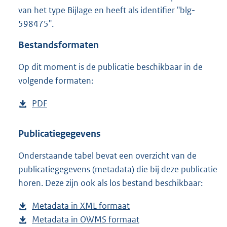
2
van het type Bijlage en heeft als identifier "blg-
,
598475".
4
M
Bestandsformaten
b
Op dit moment is de publicatie beschikbaar in de
volgende formaten:
D
PDF
b
o
e
w
s
Publicatiegegevens
n
t
Onderstaande tabel bevat een overzicht van de
l
a
publicatiegegevens (metadata) die bij deze publicatie
o
n
horen. Deze zijn ook als los bestand beschikbaar:
a
d
d
s
Metadata in XML formaat
b
p
g
Metadata in OWMS formaat
e
b
u
r