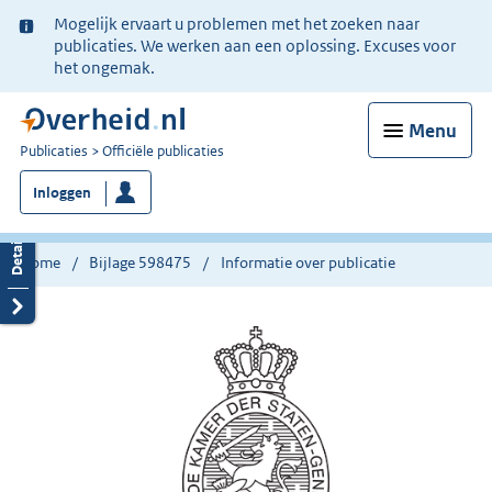
Ter
Mogelijk ervaart u problemen met het zoeken naar
informatie:
publicaties. We werken aan een oplossing. Excuses voor
het ongemak.
Menu
U
Publicaties
Officiële publicaties
bent
Inloggen
nu
hier:
Home
Bijlage 598475
Informatie over publicatie