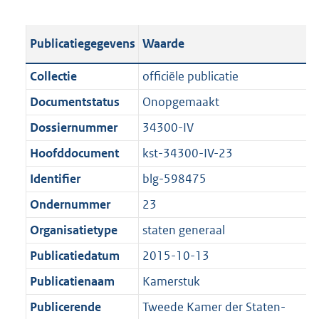
s
e
b
o
t
s
l
o
Publicatiegegevens
Waarde
a
t
i
t
n
a
c
t
Collectie
officiële publicatie
d
n
a
e
Documentstatus
Onopgemaakt
s
d
t
:
g
s
Dossiernummer
34300-IV
i
2
r
g
e
,
Hoofddocument
kst-34300-IV-23
o
r
i
4
Identifier
blg-598475
o
o
n
M
t
o
Ondernummer
23
f
b
t
t
o
Organisatietype
staten generaal
e
t
r
Publicatiedatum
2015-10-13
:
e
m
1
:
Publicatienaam
Kamerstuk
a
K
1
a
Publicerende
Tweede Kamer der Staten-
b
K