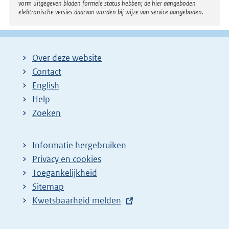
vorm uitgegeven bladen formele status hebben; de hier aangeboden
elektronische versies daarvan worden bij wijze van service aangeboden.
Over deze website
Contact
English
Help
Zoeken
Informatie hergebruiken
Privacy en cookies
Toegankelijkheid
Sitemap
E
Kwetsbaarheid melden
x
t