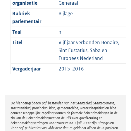
t
organisatie
Generaal
b
Rubriek
Bijlage
parlementair
Taal
nl
Titel
Vijf jaar verbonden Bonaire,
Sint Eustatius, Saba en
Europees Nederland
Vergaderjaar
2015-2016
Disclaimer
De hier aangeboden pdf-bestanden van het Staatsblad, Staatscourant,
Tractatenblad, provinciaal blad, gemeenteblad, waterschapsblad en blad
gemeenschappelijke regeling vormen de formele bekendmakingen in de
zin van de Bekendmakingswet en de Rijkswet goedkeuring en
bekendmaking verdragen voor zover ze na 1 juli 2009 zijn uitgegeven.
Voor pdf-publicaties van vóór deze datum geldt dat alleen de in papieren