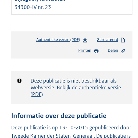
34300-IV nr. 23
Authentieke versie (PDF)
b
Gerelateerd
e
Printen
Delen
s
t
a
n
d
Notificatie:
Deze publicatie is niet beschikbaar als
s
Webversie. Bekijk de
authentieke versie
g
(PDF)
r
o
o
Informatie over deze publicatie
t
t
Deze publicatie is op 13-10-2015 gepubliceerd door
e
Tweede Kamer der Staten-Generaal. De publicatie is
: