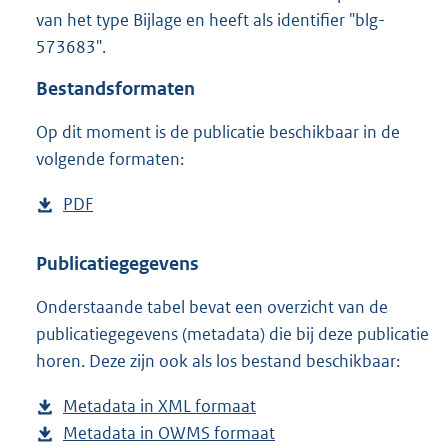
6
van het type Bijlage en heeft als identifier "blg-
0
573683".
0
K
Bestandsformaten
b
Op dit moment is de publicatie beschikbaar in de
volgende formaten:
D
PDF
b
o
e
w
s
Publicatiegegevens
n
t
Onderstaande tabel bevat een overzicht van de
l
a
publicatiegegevens (metadata) die bij deze publicatie
o
n
horen. Deze zijn ook als los bestand beschikbaar:
a
d
d
s
Metadata in XML formaat
b
p
g
Metadata in OWMS formaat
e
b
u
r