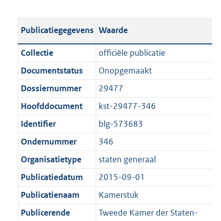
s
e
b
o
t
s
l
o
Publicatiegegevens
Waarde
a
t
i
t
n
a
c
t
Collectie
officiële publicatie
d
n
a
e
Documentstatus
Onopgemaakt
s
d
t
:
g
s
Dossiernummer
29477
i
6
r
g
e
0
Hoofddocument
kst-29477-346
o
r
i
0
Identifier
blg-573683
o
o
n
K
t
o
Ondernummer
346
f
b
t
t
o
Organisatietype
staten generaal
e
t
r
Publicatiedatum
2015-09-01
:
e
m
1
:
Publicatienaam
Kamerstuk
a
K
1
a
Publicerende
Tweede Kamer der Staten-
b
K