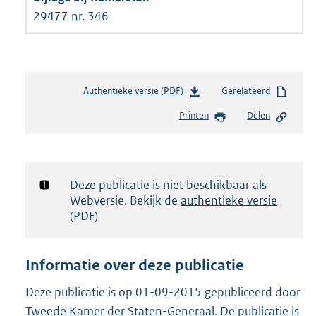
29477 nr. 346
Authentieke versie (PDF)
b
Gerelateerd
e
Printen
Delen
s
t
a
n
d
Notificatie:
Deze publicatie is niet beschikbaar als
s
Webversie. Bekijk de
authentieke versie
g
(PDF)
r
o
o
Informatie over deze publicatie
t
t
Deze publicatie is op 01-09-2015 gepubliceerd door
e
Tweede Kamer der Staten-Generaal. De publicatie is
: