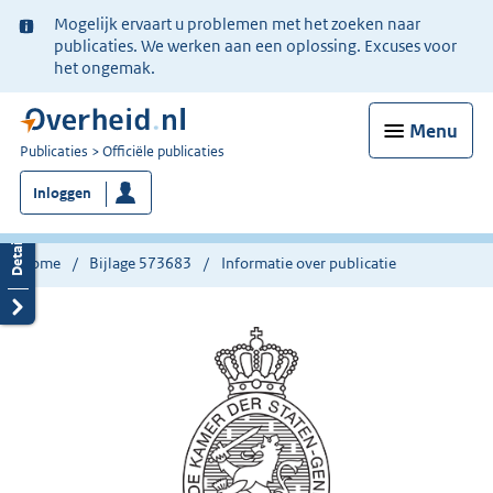
Ter
Mogelijk ervaart u problemen met het zoeken naar
informatie:
publicaties. We werken aan een oplossing. Excuses voor
het ongemak.
Menu
U
Publicaties
Officiële publicaties
bent
Inloggen
nu
hier:
Home
Bijlage 573683
Informatie over publicatie