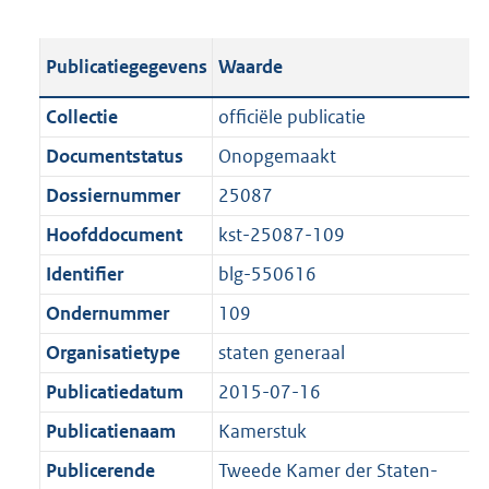
s
e
b
o
t
s
l
o
Publicatiegegevens
Waarde
a
t
i
t
n
a
c
t
Collectie
officiële publicatie
d
n
a
e
Documentstatus
Onopgemaakt
s
d
t
:
g
s
Dossiernummer
25087
i
1
r
g
e
2
Hoofddocument
kst-25087-109
o
r
i
5
Identifier
blg-550616
o
o
n
K
t
o
Ondernummer
109
f
b
t
t
o
Organisatietype
staten generaal
e
t
r
Publicatiedatum
2015-07-16
:
e
m
1
:
Publicatienaam
Kamerstuk
a
K
1
a
Publicerende
Tweede Kamer der Staten-
b
K