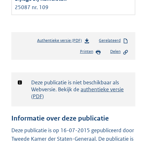
25087 nr. 109
Authentieke versie (PDF)
b
Gerelateerd
e
Printen
Delen
s
t
a
n
d
Notificatie:
Deze publicatie is niet beschikbaar als
s
Webversie. Bekijk de
authentieke versie
g
(PDF)
r
o
o
Informatie over deze publicatie
t
t
Deze publicatie is op 16-07-2015 gepubliceerd door
e
Tweede Kamer der Staten-Generaal. De publicatie is
: