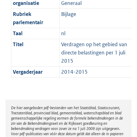
t
organisatie
Generaal
b
Rubriek
Bijlage
parlementair
Taal
nl
Titel
Verdragen op het gebied van
directe belastingen per 1 juli
2015
Vergaderjaar
2014-2015
Disclaimer
De hier aangeboden pdf-bestanden van het Staatsblad, Staatscourant,
Tractatenblad, provinciaal blad, gemeenteblad, waterschapsblad en blad
gemeenschappelijke regeling vormen de formele bekendmakingen in de
zin van de Bekendmakingswet en de Rijkswet goedkeuring en
bekendmaking verdragen voor zover ze na 1 juli 2009 zijn uitgegeven.
Voor pdf-publicaties van vóór deze datum geldt dat alleen de in papieren