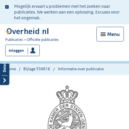
Ter
Mogelijk ervaart u problemen met het zoeken naar
informatie:
publicaties. We werken aan een oplossing. Excuses voor
het ongemak.
Menu
U
Publicaties
Officiële publicaties
bent
Inloggen
nu
hier:
Home
Bijlage 550616
Informatie over publicatie