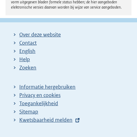
vorm uitgegeven bladen formele status hebben; de hier aangeboden
elektronische versies daarvan worden bij wijze van service aangeboden.
Over deze website
Contact
English
Help
Zoeken
Informatie hergebruiken
Privacy en cookies
Toegankelijkheid
Sitemap
E
Kwetsbaarheid melden
x
t