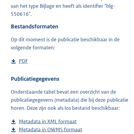
1
van het type Bijlage en heeft als identifier "blg-
2
550616".
5
K
Bestandsformaten
b
Op dit moment is de publicatie beschikbaar in de
volgende formaten:
D
PDF
b
o
e
w
s
Publicatiegegevens
n
t
Onderstaande tabel bevat een overzicht van de
l
a
publicatiegegevens (metadata) die bij deze publicatie
o
n
horen. Deze zijn ook als los bestand beschikbaar:
a
d
d
s
Metadata in XML formaat
b
p
g
Metadata in OWMS formaat
e
b
u
r