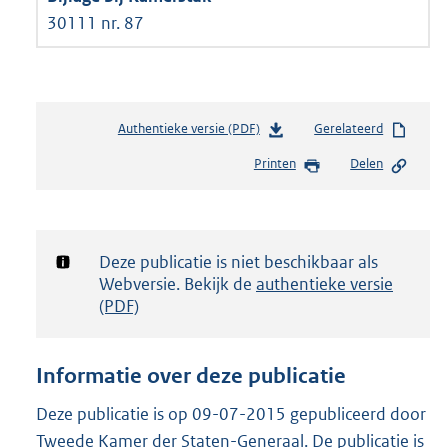
30111 nr. 87
Authentieke versie (PDF)
b
Gerelateerd
e
Printen
Delen
s
t
a
n
d
Notificatie:
Deze publicatie is niet beschikbaar als
s
Webversie. Bekijk de
authentieke versie
g
(PDF)
r
o
o
Informatie over deze publicatie
t
t
Deze publicatie is op 09-07-2015 gepubliceerd door
e
Tweede Kamer der Staten-Generaal. De publicatie is
: