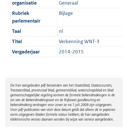
t
organisatie
Generaal
b
Rubriek
Bijlage
parlementair
Taal
nl
Titel
Verkenning WNT-3
Vergaderjaar
2014-2015
Disclaimer
De hier aangeboden pdf-bestanden van het Staatsblad, Staatscourant,
Tractatenblad, provinciaal blad, gemeenteblad, waterschapsblad en blad
gemeenschappelijke regeling vormen de formele bekendmakingen in de
zin van de Bekendmakingswet en de Rijkswet goedkeuring en
bekendmaking verdragen voor zover ze na 1 juli 2009 zijn uitgegeven.
Voor pdf-publicaties van vóór deze datum geldt dat alleen de in papieren
vorm uitgegeven bladen formele status hebben; de hier aangeboden
elektronische versies daarvan worden bij wijze van service aangeboden.