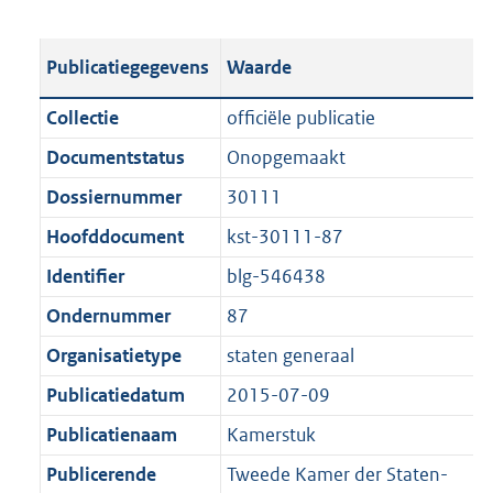
s
e
b
o
t
s
l
o
Publicatiegegevens
Waarde
a
t
i
t
n
a
c
t
Collectie
officiële publicatie
d
n
a
e
Documentstatus
Onopgemaakt
s
d
t
:
g
s
Dossiernummer
30111
i
2
r
g
e
0
Hoofddocument
kst-30111-87
o
r
i
0
Identifier
blg-546438
o
o
n
K
t
o
Ondernummer
87
f
b
t
t
o
Organisatietype
staten generaal
e
t
r
Publicatiedatum
2015-07-09
:
e
m
1
:
Publicatienaam
Kamerstuk
a
K
1
a
Publicerende
Tweede Kamer der Staten-
b
K