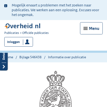
Ter
Mogelijk ervaart u problemen met het zoeken naar
informatie:
publicaties. We werken aan een oplossing. Excuses voor
het ongemak.
Menu
U
Publicaties
Officiële publicaties
bent
Inloggen
nu
hier:
Home
Bijlage 546438
Informatie over publicatie