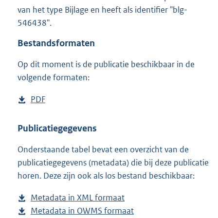
2
van het type Bijlage en heeft als identifier "blg-
0
546438".
0
K
Bestandsformaten
b
Op dit moment is de publicatie beschikbaar in de
volgende formaten:
D
PDF
b
o
e
w
s
Publicatiegegevens
n
t
Onderstaande tabel bevat een overzicht van de
l
a
publicatiegegevens (metadata) die bij deze publicatie
o
n
horen. Deze zijn ook als los bestand beschikbaar:
a
d
d
s
Metadata in XML formaat
b
p
g
Metadata in OWMS formaat
e
b
u
r