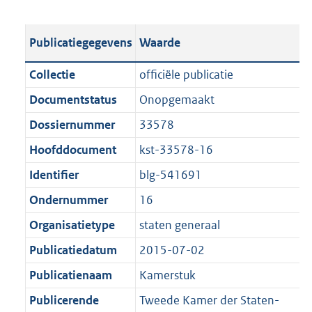
s
e
b
o
t
s
l
o
Publicatiegegevens
Waarde
a
t
i
t
n
a
c
t
Collectie
officiële publicatie
d
n
a
e
Documentstatus
Onopgemaakt
s
d
t
:
g
s
Dossiernummer
33578
i
2
r
g
e
,
Hoofddocument
kst-33578-16
o
r
i
4
Identifier
blg-541691
o
o
n
M
t
o
Ondernummer
16
f
b
t
t
o
Organisatietype
staten generaal
e
t
r
Publicatiedatum
2015-07-02
:
e
m
1
:
Publicatienaam
Kamerstuk
a
K
1
a
Publicerende
Tweede Kamer der Staten-
b
K