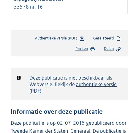
33578 nr. 16
Authentieke versie (PDF)
b
Gerelateerd
e
Printen
Delen
s
t
a
n
d
Notificatie:
Deze publicatie is niet beschikbaar als
s
Webversie. Bekijk de
authentieke versie
g
(PDF)
r
o
o
Informatie over deze publicatie
t
t
Deze publicatie is op 02-07-2015 gepubliceerd door
e
Tweede Kamer der Staten-Generaal. De publicatie is
: