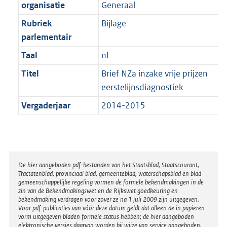
t
organisatie
Generaal
b
Rubriek
Bijlage
parlementair
Taal
nl
Titel
Brief NZa inzake vrije prijzen
eerstelijnsdiagnostiek
Vergaderjaar
2014-2015
Disclaimer
De hier aangeboden pdf-bestanden van het Staatsblad, Staatscourant,
Tractatenblad, provinciaal blad, gemeenteblad, waterschapsblad en blad
gemeenschappelijke regeling vormen de formele bekendmakingen in de
zin van de Bekendmakingswet en de Rijkswet goedkeuring en
bekendmaking verdragen voor zover ze na 1 juli 2009 zijn uitgegeven.
Voor pdf-publicaties van vóór deze datum geldt dat alleen de in papieren
vorm uitgegeven bladen formele status hebben; de hier aangeboden
elektronische versies daarvan worden bij wijze van service aangeboden.