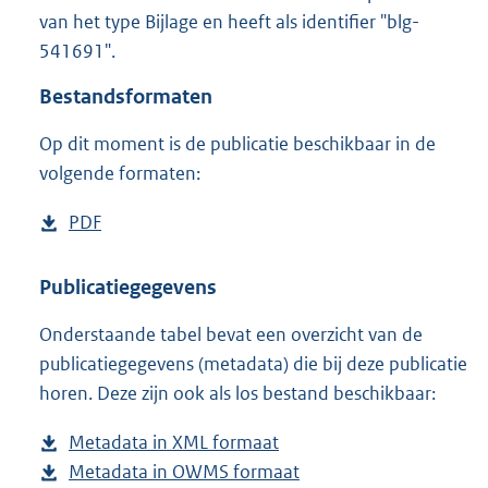
2
van het type Bijlage en heeft als identifier "blg-
,
541691".
4
M
Bestandsformaten
b
Op dit moment is de publicatie beschikbaar in de
volgende formaten:
D
PDF
b
o
e
w
s
Publicatiegegevens
n
t
Onderstaande tabel bevat een overzicht van de
l
a
publicatiegegevens (metadata) die bij deze publicatie
o
n
horen. Deze zijn ook als los bestand beschikbaar:
a
d
d
s
Metadata in XML formaat
b
p
g
Metadata in OWMS formaat
e
b
u
r