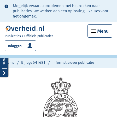
Ter
Mogelijk ervaart u problemen met het zoeken naar
informatie:
publicaties. We werken aan een oplossing. Excuses voor
het ongemak.
Menu
U
Publicaties
Officiële publicaties
bent
Inloggen
nu
hier:
Home
Bijlage 541691
Informatie over publicatie