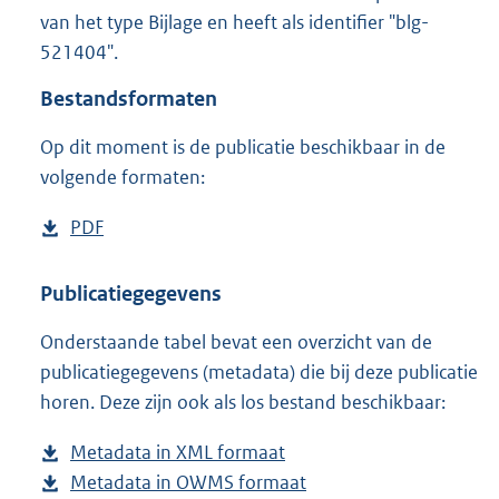
6
van het type Bijlage en heeft als identifier "blg-
3
521404".
K
b
Bestandsformaten
Op dit moment is de publicatie beschikbaar in de
volgende formaten:
D
PDF
b
o
e
w
s
Publicatiegegevens
n
t
Onderstaande tabel bevat een overzicht van de
l
a
publicatiegegevens (metadata) die bij deze publicatie
o
n
horen. Deze zijn ook als los bestand beschikbaar:
a
d
d
s
Metadata in XML formaat
b
p
g
Metadata in OWMS formaat
e
b
u
r