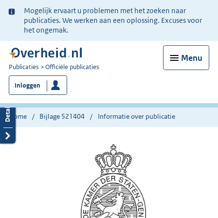
Ter
Mogelijk ervaart u problemen met het zoeken naar
informatie:
publicaties. We werken aan een oplossing. Excuses voor
het ongemak.
Menu
U
Publicaties
Officiële publicaties
bent
Inloggen
nu
hier:
Home
Bijlage 521404
Informatie over publicatie