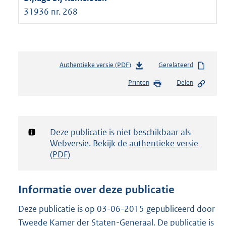
31936 nr. 268
Authentieke versie (PDF)
b
Gerelateerd
e
Printen
Delen
s
t
a
n
d
Notificatie:
Deze publicatie is niet beschikbaar als
s
Webversie. Bekijk de
authentieke versie
g
(PDF)
r
o
o
Informatie over deze publicatie
t
t
Deze publicatie is op 03-06-2015 gepubliceerd door
e
Tweede Kamer der Staten-Generaal. De publicatie is
: