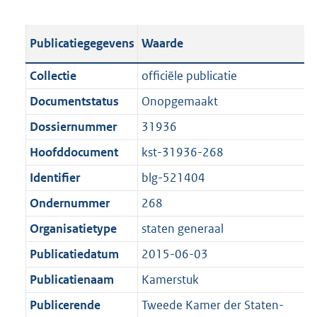
s
e
b
o
t
s
l
o
Publicatiegegevens
Waarde
a
t
i
t
n
a
c
t
Collectie
officiële publicatie
d
n
a
e
Documentstatus
Onopgemaakt
s
d
t
:
g
s
Dossiernummer
31936
i
6
r
g
e
3
Hoofddocument
kst-31936-268
o
r
i
K
Identifier
blg-521404
o
o
n
b
t
o
Ondernummer
268
f
t
t
o
Organisatietype
staten generaal
e
t
r
Publicatiedatum
2015-06-03
:
e
m
1
:
Publicatienaam
Kamerstuk
a
K
1
a
Publicerende
Tweede Kamer der Staten-
b
K