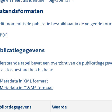
lage en heeft als identifier "blg-508431".
o
o
standsformaten
t
t
dit moment is de publicatie beschikbaar in de volgende for
e
:
D
PDF
b
3
o
e
,
w
s
blicatiegegevens
6
n
t
M
l
a
erstaande tabel bevat een overzicht van de publicatiegegeven
b
o
n
 als los bestand beschikbaar:
a
d
Metadata in XML formaat
b
d
s
Metadata in OWMS formaat
e
b
p
g
s
e
u
r
t
s
b
o
blicatiegegevens
Waarde
a
t
l
o