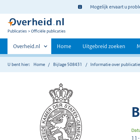
Ter
Mogelijk ervaart u prob
informatie:
U
Publicaties
Officiële publicaties
bent
Primaire
nu
Andere
Overheid.nl
Home
Uitgebreid zoeken
M
hier:
sites
navigatie
binnen
U bent hier:
Home
Bijlage 508431
Informatie over publicati
B
Dat
11-