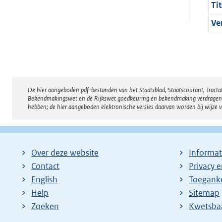
Tit
Ve
De hier aangeboden pdf-bestanden van het Staatsblad, Staatscourant, Tract
Disclaimer
Bekendmakingswet en de Rijkswet goedkeuring en bekendmaking verdragen voor
hebben; de hier aangeboden elektronische versies daarvan worden bij wijze 
Over deze website
Informat
Contact
Privacy 
English
Toeganke
Help
Sitemap
Zoeken
E
Kwetsba
x