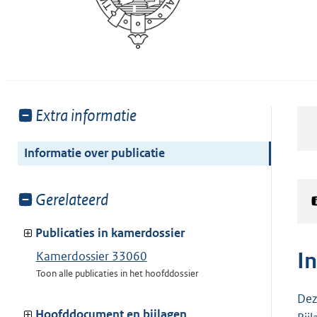
Toon
Extra informatie
meer
van:
Informatie over publicatie
Toon
Gerelateerd
meer
van:
Publicaties in kamerdossier
I
Kamerdossier 33060
Toon alle publicaties in het hoofddossier
Dez
Hoofddocument en bijlagen