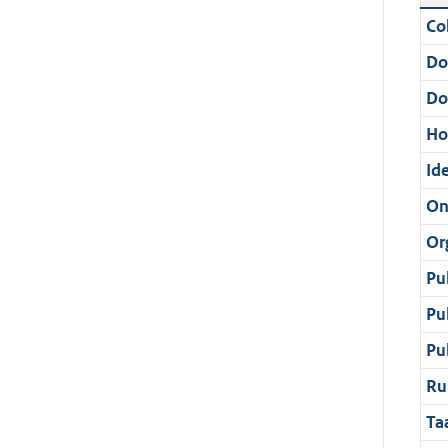
Col
Do
Do
Ho
Ide
On
Or
Pu
Pu
Pu
Ru
Ta