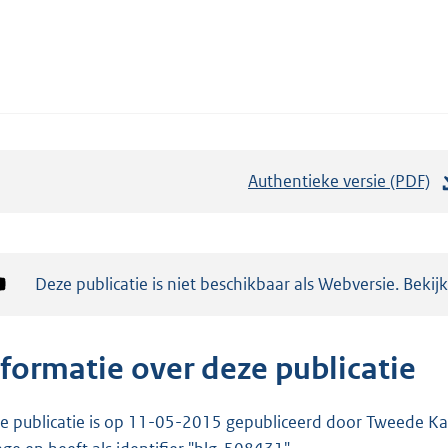
Authentieke versie (PDF)
b
e
s
t
Notificatie:
Deze publicatie is niet beschikbaar als Webversie. Bekij
a
n
d
nformatie over deze publicatie
s
g
e publicatie is op 11-05-2015 gepubliceerd door Tweede Kam
r