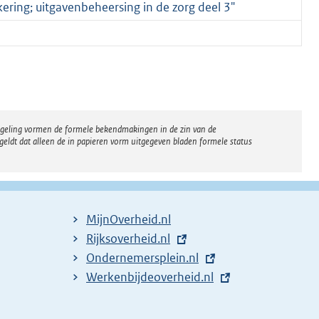
ering; uitgavenbeheersing in de zorg deel 3"
regeling vormen de formele bekendmakingen in de zin van de
eldt dat alleen de in papieren vorm uitgegeven bladen formele status
MijnOverheid.nl
E
Rijksoverheid.nl
x
E
Ondernemersplein.nl
t
x
E
Werkenbijdeoverheid.nl
e
t
x
r
e
t