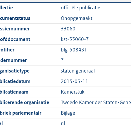
n
a
i
t
lectie
officiële publicatie
d
n
c
t
cumentstatus
Onopgemaakt
s
d
a
e
g
s
t
:
ssiernummer
33060
r
g
i
3
ofddocument
kst-33060-7
o
r
e
,
ntifier
blg-508431
o
o
i
6
t
o
n
M
dernummer
7
t
t
f
b
ganisatietype
staten generaal
e
t
o
blicatiedatum
2015-05-11
:
e
r
1
:
m
blicatienaam
Kamerstuk
K
1
a
blicerende organisatie
Tweede Kamer der Staten-Gene
b
K
a
briek parlementair
Bijlage
b
t
al
nl