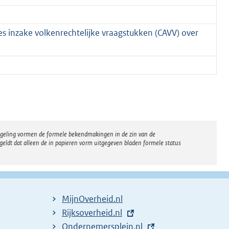
s inzake volkenrechtelijke vraagstukken (CAVV) over
regeling vormen de formele bekendmakingen in de zin van de
eldt dat alleen de in papieren vorm uitgegeven bladen formele status
MijnOverheid.nl
E
Rijksoverheid.nl
x
E
Ondernemersplein.nl