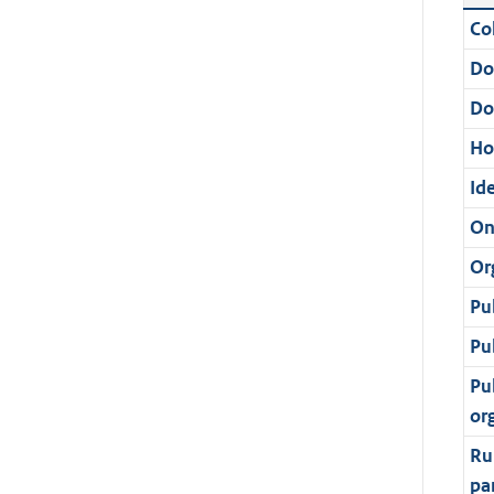
Col
Do
Do
Ho
Ide
On
Or
Pu
Pu
Pu
or
Ru
pa