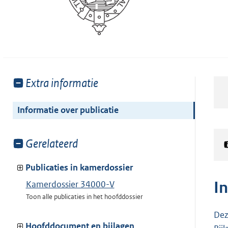
Toon
Extra informatie
meer
van:
Informatie over publicatie
Toon
Gerelateerd
meer
van:
Publicaties in kamerdossier
I
Kamerdossier 34000-V
Toon alle publicaties in het hoofddossier
Dez
Hoofddocument en bijlagen