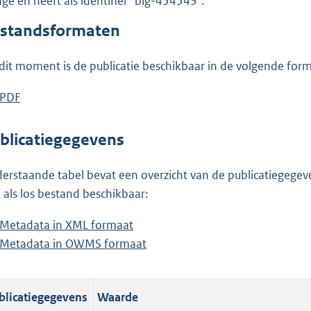
lage en heeft als identifier "blg-454543".
o
o
standsformaten
t
t
dit moment is de publicatie beschikbaar in de volgende for
e
:
D
PDF
b
1
o
e
8
w
s
blicatiegegevens
8
n
t
K
l
a
erstaande tabel bevat een overzicht van de publicatiegegeven
b
o
n
 als los bestand beschikbaar:
a
d
Metadata in XML formaat
b
d
s
Metadata in OWMS formaat
e
b
p
g
s
e
u
r
t
s
b
o
blicatiegegevens
Waarde
a
t
l
o