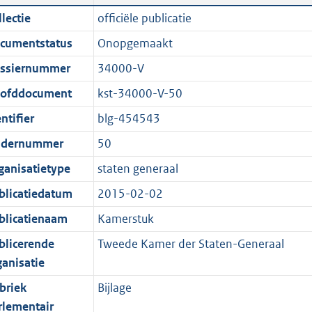
n
a
i
t
lectie
officiële publicatie
d
n
c
t
cumentstatus
Onopgemaakt
s
d
a
e
g
s
t
:
ssiernummer
34000-V
r
g
i
1
ofddocument
kst-34000-V-50
o
r
e
8
ntifier
blg-454543
o
o
i
8
t
o
n
K
dernummer
50
t
t
f
b
ganisatietype
staten generaal
e
t
o
blicatiedatum
2015-02-02
:
e
r
1
:
m
blicatienaam
Kamerstuk
K
1
a
blicerende
Tweede Kamer der Staten-Generaal
b
K
a
ganisatie
b
t
briek
Bijlage
rlementair