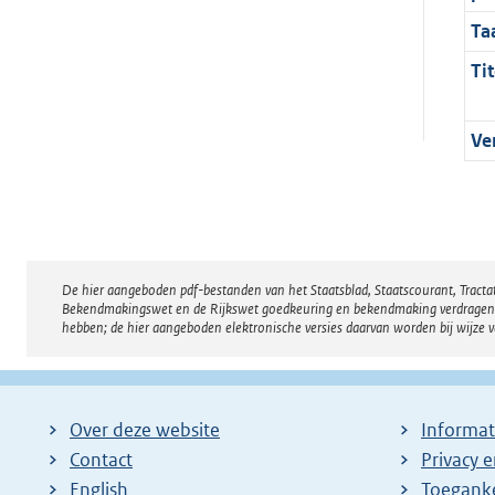
Ta
Tit
Ve
De hier aangeboden pdf-bestanden van het Staatsblad, Staatscourant, Tract
Disclaimer
Bekendmakingswet en de Rijkswet goedkeuring en bekendmaking verdragen voor
hebben; de hier aangeboden elektronische versies daarvan worden bij wijze 
Over deze website
Informat
Contact
Privacy 
English
Toeganke