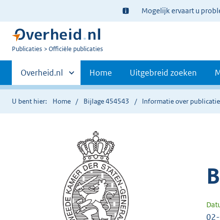
Ter
Mogelijk ervaart u prob
informatie:
U
Publicaties
Officiële publicaties
bent
Primaire
nu
Andere
Overheid.nl
Home
Uitgebreid zoeken
M
hier:
sites
navigatie
binnen
U bent hier:
Home
Bijlage 454543
Informatie over publicati
B
Dat
02-