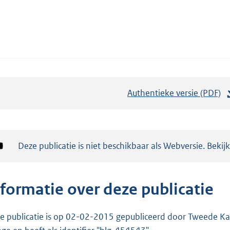
Authentieke versie (PDF)
b
e
s
t
Notificatie:
Deze publicatie is niet beschikbaar als Webversie. Bekij
a
n
d
nformatie over deze publicatie
s
g
e publicatie is op 02-02-2015 gepubliceerd door Tweede Kam
r