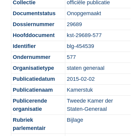
a
e
Collectie
officiële publicatie
d
n
t
:
Documentstatus
Onopgemaakt
s
d
i
3
g
s
Dossiernummer
29689
e
M
r
g
i
b
Hoofddocument
kst-29689-577
o
r
n
Identifier
blg-454539
o
o
f
t
o
Ondernummer
577
o
t
t
r
Organisatietype
staten generaal
e
t
m
Publicatiedatum
2015-02-02
:
e
a
1
:
Publicatienaam
Kamerstuk
a
K
1
t
Publicerende
Tweede Kamer der
b
K
organisatie
Staten-Generaal
b
Rubriek
Bijlage
parlementair