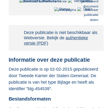
Authentieke versie (PDF)
b
Gerelateerd
e
Printen
Delen
s
t
a
n
d
Notificatie:
Deze publicatie is niet beschikbaar als
s
Webversie. Bekijk de
authentieke
g
versie (PDF)
r
o
o
Informatie over deze publicatie
t
t
Deze publicatie is op 02-02-2015 gepubliceerd
e
door Tweede Kamer der Staten-Generaal. De
:
3
publicatie is van het type Bijlage en heeft als
M
identifier "blg-454539".
b
Bestandsformaten