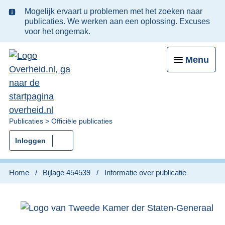
Ter
Mogelijk ervaart u problemen met het zoeken naar
informatie:
publicaties. We werken aan een oplossing. Excuses
voor het ongemak.
Menu
U
Publicaties
Officiële publicaties
bent
Inloggen
nu
hier:
Home
Bijlage 454539
Informatie over publicatie