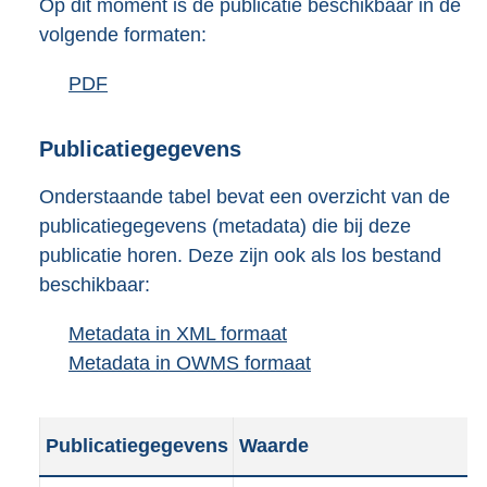
Op dit moment is de publicatie beschikbaar in de
volgende formaten:
D
PDF
b
o
e
w
s
Publicatiegegevens
n
t
Onderstaande tabel bevat een overzicht van de
l
a
publicatiegegevens (metadata) die bij deze
o
n
publicatie horen. Deze zijn ook als los bestand
a
d
beschikbaar:
d
s
p
g
Metadata in XML formaat
b
u
r
Metadata in OWMS formaat
e
b
b
o
s
e
l
o
t
s
i
t
Publicatiegegevens
Waarde
a
t
c
t
n
a