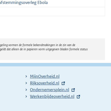
k afstemmingsoverleg Ebola
regeling vormen de formele bekendmakingen in de zin van de
eldt dat alleen de in papieren vorm uitgegeven bladen formele status
MijnOverheid.nl
E
Rijksoverheid.nl
x
E
Ondernemersplein.nl
t
x
E
Werkenbijdeoverheid.nl
e
t
x
r
e
t