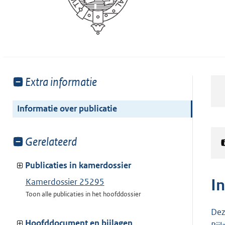
Toon
Extra informatie
meer
van:
Informatie over publicatie
Toon
Gerelateerd
meer
van:
Publicaties in kamerdossier
I
Kamerdossier 25295
Toon alle publicaties in het hoofddossier
Dez
Hoofddocument en bijlagen