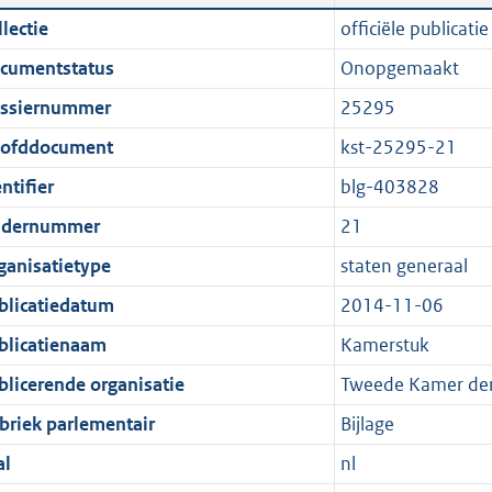
n
a
i
t
lectie
officiële publicatie
d
n
c
t
cumentstatus
Onopgemaakt
s
d
a
e
g
s
t
:
ssiernummer
25295
r
g
i
5
ofddocument
kst-25295-21
o
r
e
4
ntifier
blg-403828
o
o
i
K
t
o
n
b
dernummer
21
t
t
f
ganisatietype
staten generaal
e
t
o
blicatiedatum
2014-11-06
:
e
r
1
:
m
blicatienaam
Kamerstuk
K
1
a
blicerende organisatie
Tweede Kamer der
b
K
a
briek parlementair
Bijlage
b
t
al
nl