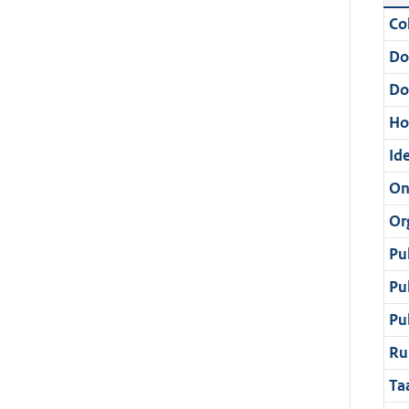
Col
Do
Do
Ho
Ide
On
Or
Pu
Pu
Pu
Ru
Ta