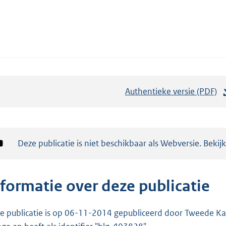
Authentieke versie (PDF)
b
e
s
t
Notificatie:
Deze publicatie is niet beschikbaar als Webversie. Bekij
a
n
d
nformatie over deze publicatie
s
g
e publicatie is op 06-11-2014 gepubliceerd door Tweede Kam
r