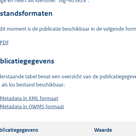
lage en heeft als identifier "blg-403828".
o
o
standsformaten
t
t
dit moment is de publicatie beschikbaar in de volgende for
e
:
D
PDF
b
5
o
e
4
w
s
blicatiegegevens
K
n
t
b
l
a
erstaande tabel bevat een overzicht van de publicatiegegeven
o
n
 als los bestand beschikbaar:
a
d
Metadata in XML formaat
b
d
s
Metadata in OWMS formaat
e
b
p
g
s
e
u
r
t
s
b
o
blicatiegegevens
Waarde
a
t
l
o