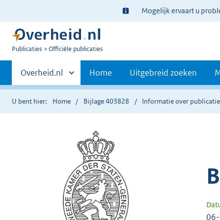
Ter
Mogelijk ervaart u prob
informatie:
U
Publicaties
Officiële publicaties
bent
Primaire
nu
Andere
Overheid.nl
Home
Uitgebreid zoeken
M
hier:
sites
navigatie
binnen
U bent hier:
Home
Bijlage 403828
Informatie over publicati
B
Dat
06-