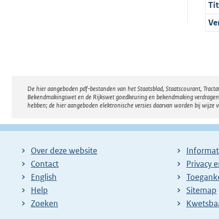
Tit
Ve
De hier aangeboden pdf-bestanden van het Staatsblad, Staatscourant, Tract
Disclaimer
Bekendmakingswet en de Rijkswet goedkeuring en bekendmaking verdragen voor
hebben; de hier aangeboden elektronische versies daarvan worden bij wijze 
Over deze website
Informat
Contact
Privacy 
English
Toeganke
Help
Sitemap
Zoeken
E
Kwetsba
x