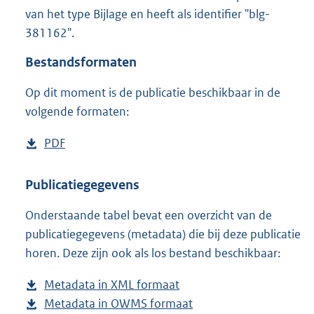
1
van het type Bijlage en heeft als identifier "blg-
,
381162".
8
M
Bestandsformaten
b
Op dit moment is de publicatie beschikbaar in de
volgende formaten:
D
PDF
b
o
e
w
s
Publicatiegegevens
n
t
Onderstaande tabel bevat een overzicht van de
l
a
publicatiegegevens (metadata) die bij deze publicatie
o
n
horen. Deze zijn ook als los bestand beschikbaar:
a
d
d
s
Metadata in XML formaat
b
p
g
Metadata in OWMS formaat
e
b
u
r