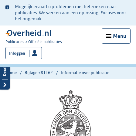
Ter
Mogelijk ervaart u problemen met het zoeken naar
informatie:
publicaties. We werken aan een oplossing. Excuses voor
het ongemak.
Menu
U
Publicaties
Officiële publicaties
bent
Inloggen
nu
hier:
Home
Bijlage 381162
Informatie over publicatie