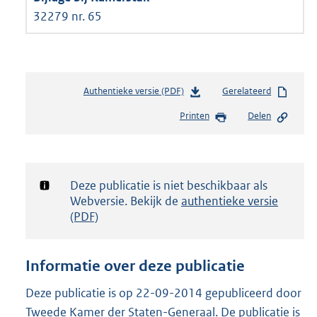
32279 nr. 65
Authentieke versie (PDF)
b
Gerelateerd
e
Printen
Delen
s
t
a
n
d
Notificatie:
Deze publicatie is niet beschikbaar als
s
Webversie. Bekijk de
authentieke versie
g
(PDF)
r
o
o
Informatie over deze publicatie
t
t
Deze publicatie is op 22-09-2014 gepubliceerd door
e
Tweede Kamer der Staten-Generaal. De publicatie is
: