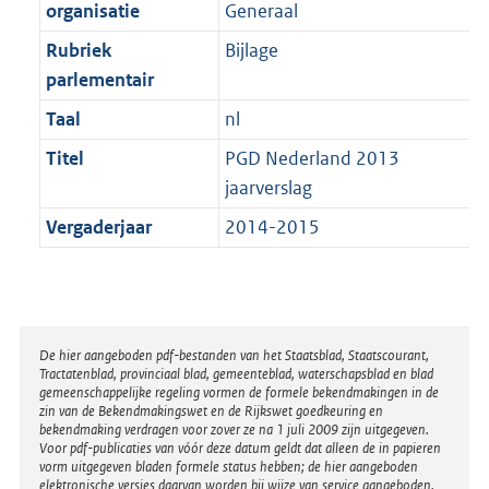
t
organisatie
Generaal
b
Rubriek
Bijlage
parlementair
Taal
nl
Titel
PGD Nederland 2013
jaarverslag
Vergaderjaar
2014-2015
Disclaimer
De hier aangeboden pdf-bestanden van het Staatsblad, Staatscourant,
Tractatenblad, provinciaal blad, gemeenteblad, waterschapsblad en blad
gemeenschappelijke regeling vormen de formele bekendmakingen in de
zin van de Bekendmakingswet en de Rijkswet goedkeuring en
bekendmaking verdragen voor zover ze na 1 juli 2009 zijn uitgegeven.
Voor pdf-publicaties van vóór deze datum geldt dat alleen de in papieren
vorm uitgegeven bladen formele status hebben; de hier aangeboden
elektronische versies daarvan worden bij wijze van service aangeboden.