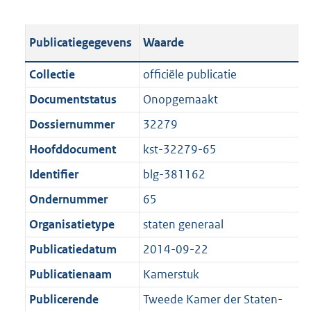
s
e
b
o
t
s
l
o
Publicatiegegevens
Waarde
a
t
i
t
n
a
c
t
Collectie
officiële publicatie
d
n
a
e
Documentstatus
Onopgemaakt
s
d
t
:
g
s
Dossiernummer
32279
i
1
r
g
e
,
Hoofddocument
kst-32279-65
o
r
i
8
Identifier
blg-381162
o
o
n
M
t
o
Ondernummer
65
f
b
t
t
o
Organisatietype
staten generaal
e
t
r
Publicatiedatum
2014-09-22
:
e
m
1
:
Publicatienaam
Kamerstuk
a
K
1
a
Publicerende
Tweede Kamer der Staten-
b
K