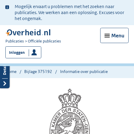
Ter
Mogelijk ervaart u problemen met het zoeken naar
informatie:
publicaties. We werken aan een oplossing. Excuses voor
het ongemak.
Menu
U
Publicaties
Officiële publicaties
bent
Inloggen
nu
hier:
Home
Bijlage 375192
Informatie over publicatie