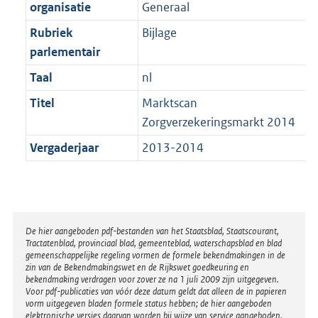
t
organisatie
Generaal
b
Rubriek
Bijlage
parlementair
Taal
nl
Titel
Marktscan
Zorgverzekeringsmarkt 2014
Vergaderjaar
2013-2014
Disclaimer
De hier aangeboden pdf-bestanden van het Staatsblad, Staatscourant,
Tractatenblad, provinciaal blad, gemeenteblad, waterschapsblad en blad
gemeenschappelijke regeling vormen de formele bekendmakingen in de
zin van de Bekendmakingswet en de Rijkswet goedkeuring en
bekendmaking verdragen voor zover ze na 1 juli 2009 zijn uitgegeven.
Voor pdf-publicaties van vóór deze datum geldt dat alleen de in papieren
vorm uitgegeven bladen formele status hebben; de hier aangeboden
elektronische versies daarvan worden bij wijze van service aangeboden.