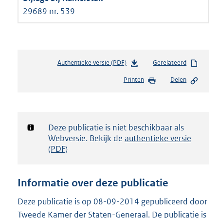
29689 nr. 539
Authentieke versie (PDF)
b
Gerelateerd
e
Printen
Delen
s
t
a
n
d
Notificatie:
Deze publicatie is niet beschikbaar als
s
Webversie. Bekijk de
authentieke versie
g
(PDF)
r
o
o
Informatie over deze publicatie
t
t
Deze publicatie is op 08-09-2014 gepubliceerd door
e
Tweede Kamer der Staten-Generaal. De publicatie is
: