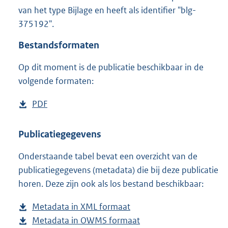
5
van het type Bijlage en heeft als identifier "blg-
,
375192".
9
M
Bestandsformaten
b
Op dit moment is de publicatie beschikbaar in de
volgende formaten:
D
PDF
b
o
e
w
s
Publicatiegegevens
n
t
Onderstaande tabel bevat een overzicht van de
l
a
publicatiegegevens (metadata) die bij deze publicatie
o
n
horen. Deze zijn ook als los bestand beschikbaar:
a
d
d
s
Metadata in XML formaat
b
p
g
Metadata in OWMS formaat
e
b
u
r