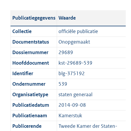
s
e
b
o
t
s
l
o
Publicatiegegevens
Waarde
a
t
i
t
n
a
c
t
Collectie
officiële publicatie
d
n
a
e
Documentstatus
Onopgemaakt
s
d
t
:
g
s
Dossiernummer
29689
i
5
r
g
e
,
Hoofddocument
kst-29689-539
o
r
i
9
Identifier
blg-375192
o
o
n
M
t
o
Ondernummer
539
f
b
t
t
o
Organisatietype
staten generaal
e
t
r
Publicatiedatum
2014-09-08
:
e
m
1
:
Publicatienaam
Kamerstuk
a
K
1
a
Publicerende
Tweede Kamer der Staten-
b
K