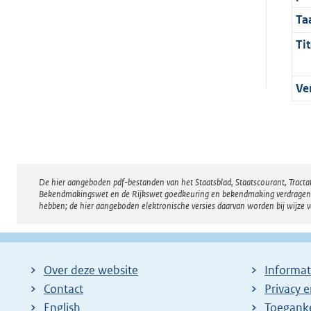
Ta
Tit
Ve
De hier aangeboden pdf-bestanden van het Staatsblad, Staatscourant, Tract
Disclaimer
Bekendmakingswet en de Rijkswet goedkeuring en bekendmaking verdragen voor
hebben; de hier aangeboden elektronische versies daarvan worden bij wijze 
Over deze website
Informat
Contact
Privacy 
English
Toeganke