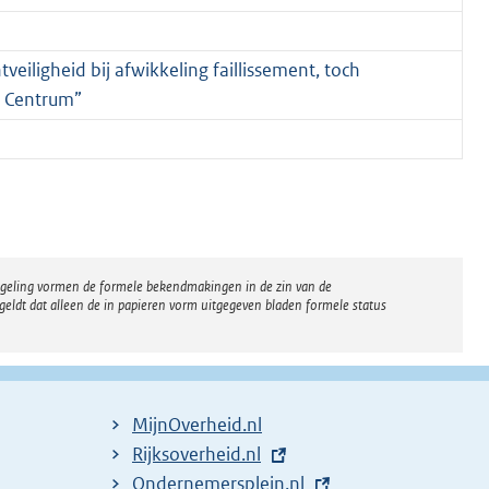
veiligheid bij afwikkeling faillissement, toch
h Centrum”
regeling vormen de formele bekendmakingen in de zin van de
eldt dat alleen de in papieren vorm uitgegeven bladen formele status
MijnOverheid.nl
E
Rijksoverheid.nl
x
E
Ondernemersplein.nl