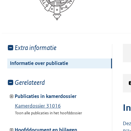
Toon
Extra informatie
meer
van:
Informatie over publicatie
Toon
Gerelateerd
meer
van:
Publicaties in kamerdossier
I
Kamerdossier 31016
Toon alle publicaties in het hoofddossier
Dez
Hoofddocument en bijlagen