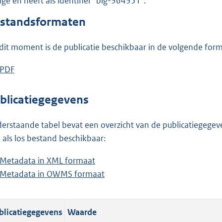
lage en heeft als identifier "blg-364351".
o
o
standsformaten
t
t
dit moment is de publicatie beschikbaar in de volgende for
e
:
D
PDF
b
2
o
e
2
w
s
blicatiegegevens
0
n
t
K
l
a
erstaande tabel bevat een overzicht van de publicatiegegeven
b
o
n
 als los bestand beschikbaar:
a
d
Metadata in XML formaat
b
d
s
Metadata in OWMS formaat
e
b
p
g
s
e
u
r
t
s
b
o
blicatiegegevens
Waarde
a
t
l
o