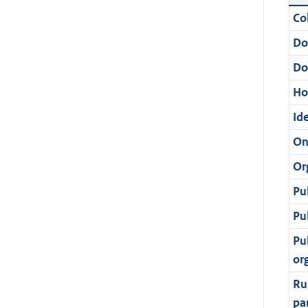
Col
Do
Do
Ho
Ide
On
Or
Pu
Pu
Pu
or
Ru
pa