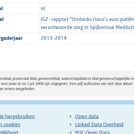
al
nl
el
IGZ- rapport “Ondanks risico’s voor patiënt
verantwoorde zorg in Spijkenisse Medisc
rgaderjaar
2013-2014
atenblad, provinciaal blad, gemeenteblad, waterschapsblad en blad gemeenschappelijke 
 zover ze na 1 juli 2009 zijn uitgegeven. Voor pdf-publicaties van vóór deze datum g
van service aangeboden.
ie hergebruiken
Open data
en cookies
Linked Data Overheid
lijkheid
PUC Open Data