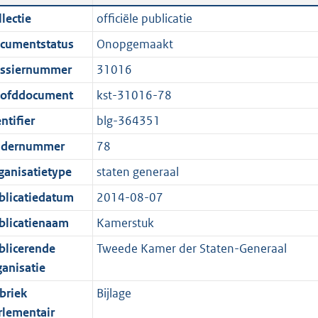
n
a
i
t
lectie
officiële publicatie
d
n
c
t
cumentstatus
Onopgemaakt
s
d
a
e
g
s
t
:
ssiernummer
31016
r
g
i
2
ofddocument
kst-31016-78
o
r
e
2
ntifier
blg-364351
o
o
i
0
t
o
n
K
dernummer
78
t
t
f
b
ganisatietype
staten generaal
e
t
o
blicatiedatum
2014-08-07
:
e
r
1
:
m
blicatienaam
Kamerstuk
K
1
a
blicerende
Tweede Kamer der Staten-Generaal
b
K
a
ganisatie
b
t
briek
Bijlage
rlementair