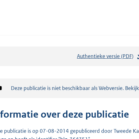
Authentieke versie (PDF)
b
e
s
t
Notificatie:
Deze publicatie is niet beschikbaar als Webversie. Bekij
a
n
d
nformatie over deze publicatie
s
g
e publicatie is op 07-08-2014 gepubliceerd door Tweede Kam
r