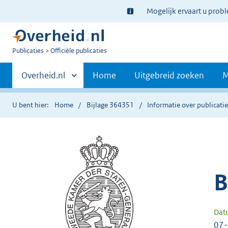
Ter
Mogelijk ervaart u prob
informatie:
U
Publicaties
Officiële publicaties
bent
Primaire
nu
Andere
Overheid.nl
Home
Uitgebreid zoeken
M
hier:
sites
navigatie
binnen
U bent hier:
Home
Bijlage 364351
Informatie over publicati
B
Dat
07-