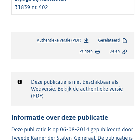
31839 nr. 402
Authentieke versie (PDF)
b
Gerelateerd
e
Printen
Delen
s
t
a
n
d
Notificatie:
Deze publicatie is niet beschikbaar als
s
Webversie. Bekijk de
authentieke versie
g
(PDF)
r
o
o
Informatie over deze publicatie
t
t
Deze publicatie is op 06-08-2014 gepubliceerd door
e
Tweede Kamer der Staten-Generaal. De publicatie is
: