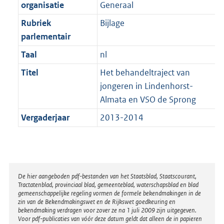
t
organisatie
Generaal
b
Rubriek
Bijlage
parlementair
Taal
nl
Titel
Het behandeltraject van
jongeren in Lindenhorst-
Almata en VSO de Sprong
Vergaderjaar
2013-2014
Disclaimer
De hier aangeboden pdf-bestanden van het Staatsblad, Staatscourant,
Tractatenblad, provinciaal blad, gemeenteblad, waterschapsblad en blad
gemeenschappelijke regeling vormen de formele bekendmakingen in de
zin van de Bekendmakingswet en de Rijkswet goedkeuring en
bekendmaking verdragen voor zover ze na 1 juli 2009 zijn uitgegeven.
Voor pdf-publicaties van vóór deze datum geldt dat alleen de in papieren