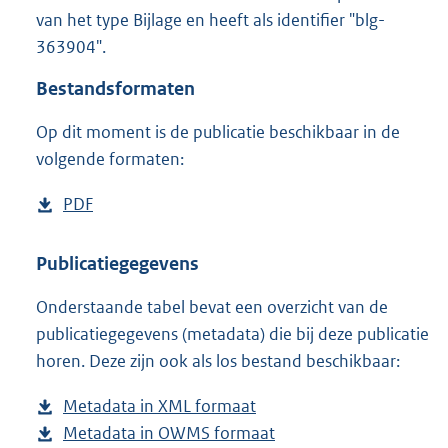
3
van het type Bijlage en heeft als identifier "blg-
6
363904".
4
K
Bestandsformaten
b
Op dit moment is de publicatie beschikbaar in de
volgende formaten:
D
PDF
b
o
e
w
s
Publicatiegegevens
n
t
Onderstaande tabel bevat een overzicht van de
l
a
publicatiegegevens (metadata) die bij deze publicatie
o
n
horen. Deze zijn ook als los bestand beschikbaar:
a
d
d
s
Metadata in XML formaat
b
p
g
Metadata in OWMS formaat
e
b
u
r