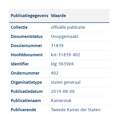
s
e
b
o
t
s
l
o
Publicatiegegevens
Waarde
a
t
i
t
n
a
c
t
Collectie
officiële publicatie
d
n
a
e
Documentstatus
Onopgemaakt
s
d
t
:
g
s
Dossiernummer
31839
i
3
r
g
e
6
Hoofddocument
kst-31839-402
o
r
i
4
Identifier
blg-363904
o
o
n
K
t
o
Ondernummer
402
f
b
t
t
o
Organisatietype
staten generaal
e
t
r
Publicatiedatum
2014-08-06
:
e
m
1
:
Publicatienaam
Kamerstuk
a
K
1
a
Publicerende
Tweede Kamer der Staten-
b
K