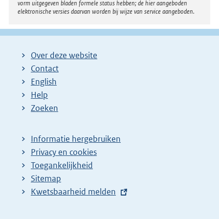
vorm uitgegeven bladen formele status hebben; de hier aangeboden
elektronische versies daarvan worden bij wijze van service aangeboden.
Over deze website
Contact
English
Help
Zoeken
Informatie hergebruiken
Privacy en cookies
Toegankelijkheid
Sitemap
E
Kwetsbaarheid melden
x
t