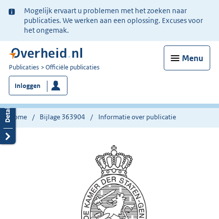
Ter
Mogelijk ervaart u problemen met het zoeken naar
informatie:
publicaties. We werken aan een oplossing. Excuses voor
het ongemak.
Menu
U
Publicaties
Officiële publicaties
bent
Inloggen
nu
hier:
Home
Bijlage 363904
Informatie over publicatie