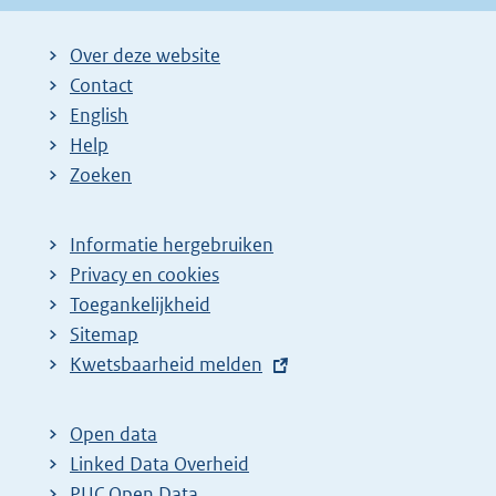
Over deze website
Contact
English
Help
Zoeken
Informatie hergebruiken
Privacy en cookies
Toegankelijkheid
Sitemap
E
Kwetsbaarheid melden
x
t
Open data
e
Linked Data Overheid
r
PUC Open Data