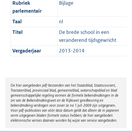
t
Rubriek
Bijlage
b
parlementair
Taal
nl
Titel
De brede school in een
veranderend tijdsgewricht
Vergaderjaar
2013-2014
Disclaimer
De hier aangeboden pdf-bestanden van het Staatsblad, Staatscourant,
Tractatenblad, provinciaal blad, gemeenteblad, waterschapsblad en blad
gemeenschappelijke regeling vormen de formele bekendmakingen in de
zin van de Bekendmakingswet en de Rijkswet goedkeuring en
bekendmaking verdragen voor zover ze na 1 juli 2009 zijn uitgegeven.
Voor pdf-publicaties van vóór deze datum geldt dat alleen de in papieren
vorm uitgegeven bladen formele status hebben; de hier aangeboden
elektronische versies daarvan worden bij wijze van service aangeboden.