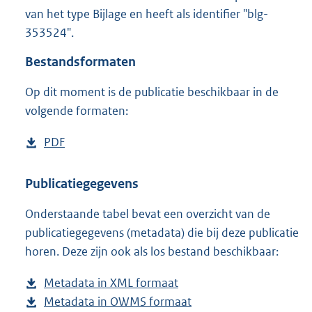
9
van het type Bijlage en heeft als identifier "blg-
4
353524".
2
K
Bestandsformaten
b
Op dit moment is de publicatie beschikbaar in de
volgende formaten:
D
PDF
b
o
e
w
s
Publicatiegegevens
n
t
Onderstaande tabel bevat een overzicht van de
l
a
publicatiegegevens (metadata) die bij deze publicatie
o
n
horen. Deze zijn ook als los bestand beschikbaar:
a
d
d
s
Metadata in XML formaat
b
p
g
Metadata in OWMS formaat
e
b
u
r