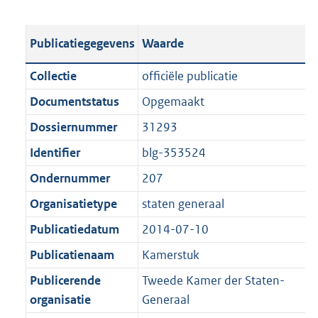
s
e
b
o
t
s
l
o
Publicatiegegevens
Waarde
a
t
i
t
n
a
c
t
Collectie
officiële publicatie
d
n
a
e
Documentstatus
Opgemaakt
s
d
t
:
g
s
Dossiernummer
31293
i
9
r
g
e
4
Identifier
blg-353524
o
r
i
2
Ondernummer
207
o
o
n
K
t
o
Organisatietype
staten generaal
f
b
t
t
o
Publicatiedatum
2014-07-10
e
t
r
Publicatienaam
Kamerstuk
:
e
m
1
:
Publicerende
Tweede Kamer der Staten-
a
K
1
organisatie
Generaal
a
b
K