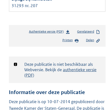
31293 nr. 207
Authentieke versie (PDF)
b
Gerelateerd
e
Printen
Delen
s
t
a
n
d
Notificatie:
Deze publicatie is niet beschikbaar als
s
Webversie. Bekijk de
authentieke versie
g
(PDF)
r
o
o
Informatie over deze publicatie
t
t
Deze publicatie is op 10-07-2014 gepubliceerd door
e
Tweede Kamer der Staten-Generaal. De publicatie is
: