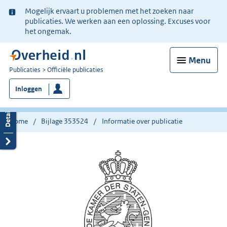
Ter
Mogelijk ervaart u problemen met het zoeken naar
informatie:
publicaties. We werken aan een oplossing. Excuses voor
het ongemak.
Menu
U
Publicaties
Officiële publicaties
bent
Inloggen
nu
hier:
Home
Bijlage 353524
Informatie over publicatie