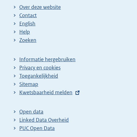
Over deze website
Contact
English
Help
Zoeken
Informatie hergebruiken
Privacy en cookies
Toegankelijkheid
Sitemap
E
Kwetsbaarheid melden
x
t
Open data
e
Linked Data Overheid
r
PUC Open Data
n