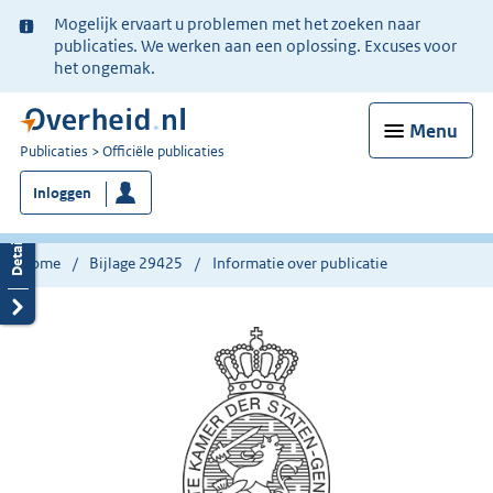
Ter
Mogelijk ervaart u problemen met het zoeken naar
informatie:
publicaties. We werken aan een oplossing. Excuses voor
het ongemak.
Menu
U
Publicaties
Officiële publicaties
bent
Inloggen
nu
hier:
Home
Bijlage 29425
Informatie over publicatie