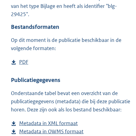
5
van het type Bijlage en heeft als identifier "blg-
,
29425".
1
M
Bestandsformaten
b
Op dit moment is de publicatie beschikbaar in de
volgende formaten:
D
PDF
b
o
e
w
s
Publicatiegegevens
n
t
Onderstaande tabel bevat een overzicht van de
l
a
publicatiegegevens (metadata) die bij deze publicatie
o
n
horen. Deze zijn ook als los bestand beschikbaar:
a
d
d
s
Metadata in XML formaat
b
p
g
Metadata in OWMS formaat
e
b
u
r