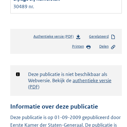
30489 nr.
Authentieke versie (PDF)
b
Gerelateerd
e
Printen
Delen
s
t
a
n
d
Notificatie:
Deze publicatie is niet beschikbaar als
s
Webversie. Bekijk de
authentieke versie
g
(PDF)
r
o
o
Informatie over deze publicatie
t
t
Deze publicatie is op 01-09-2009 gepubliceerd door
e
Eerste Kamer der Staten-Generaal. De publicatie is
: