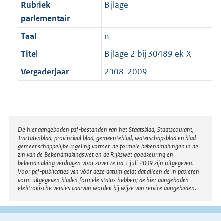
t
Rubriek
Bijlage
b
parlementair
Taal
nl
Titel
Bijlage 2 bij 30489 ek-X
Vergaderjaar
2008-2009
Disclaimer
De hier aangeboden pdf-bestanden van het Staatsblad, Staatscourant,
Tractatenblad, provinciaal blad, gemeenteblad, waterschapsblad en blad
gemeenschappelijke regeling vormen de formele bekendmakingen in de
zin van de Bekendmakingswet en de Rijkswet goedkeuring en
bekendmaking verdragen voor zover ze na 1 juli 2009 zijn uitgegeven.
Voor pdf-publicaties van vóór deze datum geldt dat alleen de in papieren
vorm uitgegeven bladen formele status hebben; de hier aangeboden
elektronische versies daarvan worden bij wijze van service aangeboden.