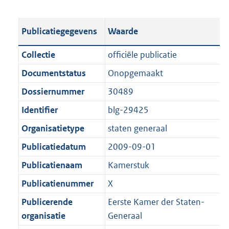
s
e
b
o
t
s
l
o
Publicatiegegevens
Waarde
a
t
i
t
n
a
c
t
Collectie
officiële publicatie
d
n
a
e
Documentstatus
Onopgemaakt
s
d
t
:
g
s
Dossiernummer
30489
i
5
r
g
e
,
Identifier
blg-29425
o
r
i
1
Organisatietype
staten generaal
o
o
n
M
t
o
Publicatiedatum
2009-09-01
f
b
t
t
o
Publicatienaam
Kamerstuk
e
t
r
Publicatienummer
X
:
e
m
1
:
Publicerende
Eerste Kamer der Staten-
a
K
1
organisatie
Generaal
a
b
K