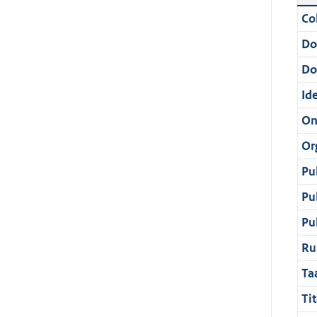
Col
Do
Do
Ide
On
Or
Pu
Pu
Pu
Ru
Ta
Tit