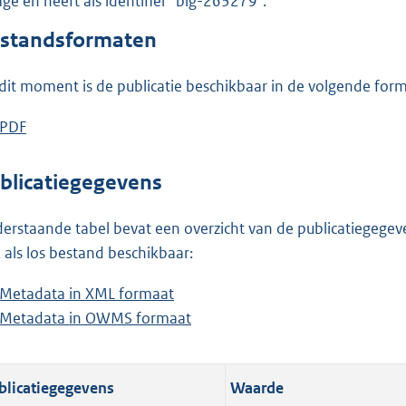
lage en heeft als identifier "blg-263279".
o
o
standsformaten
t
t
dit moment is de publicatie beschikbaar in de volgende for
e
:
D
PDF
b
8
o
e
3
w
s
blicatiegegevens
9
n
t
K
l
a
erstaande tabel bevat een overzicht van de publicatiegegeven
b
o
n
 als los bestand beschikbaar:
a
d
Metadata in XML formaat
b
d
s
Metadata in OWMS formaat
e
b
p
g
s
e
u
r
t
s
b
o
blicatiegegevens
Waarde
a
t
l
o