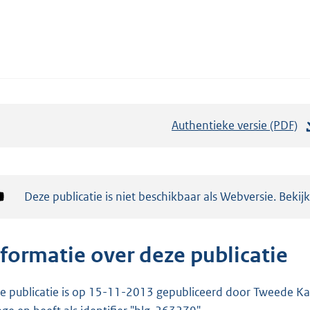
Authentieke versie (PDF)
b
e
s
t
Notificatie:
Deze publicatie is niet beschikbaar als Webversie. Bekij
a
n
d
nformatie over deze publicatie
s
g
e publicatie is op 15-11-2013 gepubliceerd door Tweede Kam
r