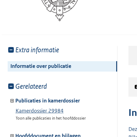
Toon
Extra informatie
meer
van:
Informatie over publicatie
Toon
Gerelateerd
meer
van:
Publicaties in kamerdossier
I
Kamerdossier 29984
Toon alle publicaties in het hoofddossier
Dez
Hoofddocument en bijlagen