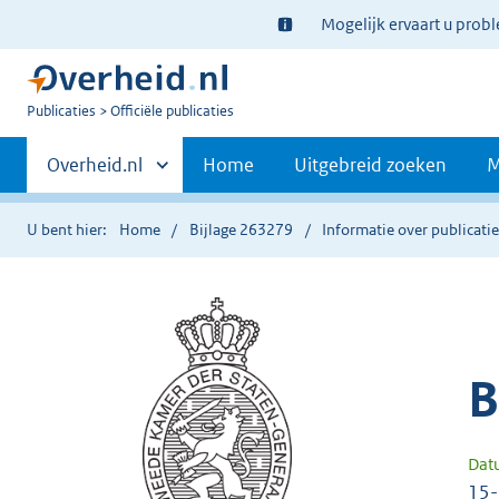
Ter
Mogelijk ervaart u prob
informatie:
U
Publicaties
Officiële publicaties
bent
Primaire
nu
Andere
Overheid.nl
Home
Uitgebreid zoeken
M
hier:
sites
navigatie
binnen
U bent hier:
Home
Bijlage 263279
Informatie over publicati
B
Dat
15