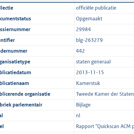
n
a
i
t
lectie
officiële publicatie
d
n
c
t
cumentstatus
Opgemaakt
s
d
a
e
g
s
t
:
ssiernummer
29984
r
g
i
8
ntifier
blg-263279
o
r
e
3
dernummer
442
o
o
i
9
t
o
n
K
ganisatietype
staten generaal
t
t
f
b
blicatiedatum
2013-11-15
e
t
o
blicatienaam
Kamerstuk
:
e
r
1
:
m
blicerende organisatie
Tweede Kamer der Staten
K
1
a
briek parlementair
Bijlage
b
K
a
al
nl
b
t
el
Rapport "Quickscan ACM 