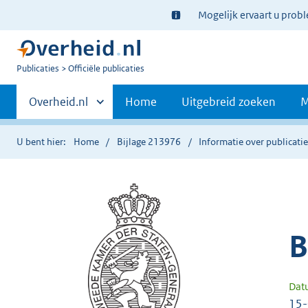
Ter
Mogelijk ervaart u prob
informatie:
U
Publicaties
Officiële publicaties
bent
Primaire
nu
Andere
Overheid.nl
Home
Uitgebreid zoeken
M
hier:
sites
navigatie
binnen
U bent hier:
Home
Bijlage 213976
Informatie over publicati
B
Dat
15