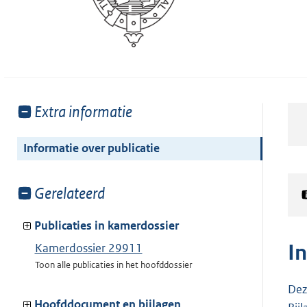
Toon
Extra informatie
meer
van:
Informatie over publicatie
Toon
Gerelateerd
meer
van:
Publicaties in kamerdossier
I
Kamerdossier 29911
Toon alle publicaties in het hoofddossier
Dez
Hoofddocument en bijlagen