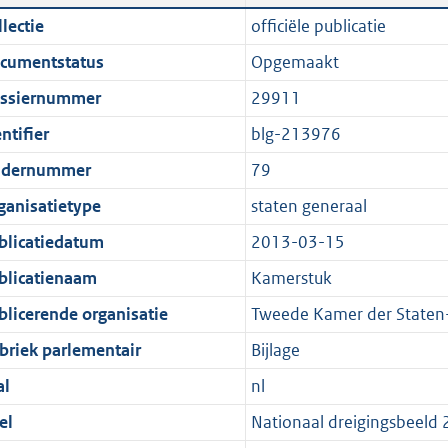
n
a
i
t
lectie
officiële publicatie
d
n
c
t
cumentstatus
Opgemaakt
s
d
a
e
g
s
t
:
ssiernummer
29911
r
g
i
2
ntifier
blg-213976
o
r
e
,
dernummer
79
o
o
i
3
t
o
n
M
ganisatietype
staten generaal
t
t
f
b
blicatiedatum
2013-03-15
e
t
o
blicatienaam
Kamerstuk
:
e
r
1
:
m
blicerende organisatie
Tweede Kamer der Staten
K
1
a
briek parlementair
Bijlage
b
K
a
al
nl
b
t
el
Nationaal dreigingsbeeld 