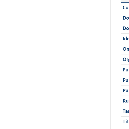
Col
Do
Do
Ide
On
Or
Pu
Pu
Pu
Ru
Ta
Tit