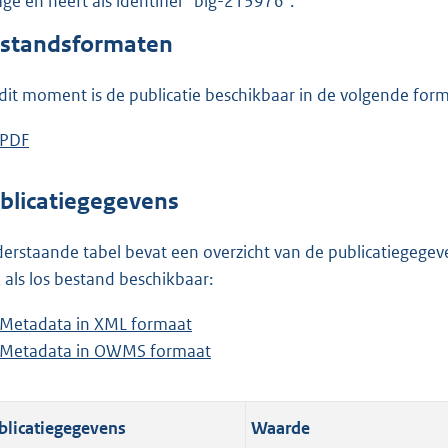
lage en heeft als identifier "blg-213976".
o
o
standsformaten
t
t
dit moment is de publicatie beschikbaar in de volgende for
e
:
D
PDF
b
2
o
e
,
w
s
blicatiegegevens
3
n
t
M
l
a
erstaande tabel bevat een overzicht van de publicatiegegeven
b
o
n
 als los bestand beschikbaar:
a
d
Metadata in XML formaat
b
d
s
Metadata in OWMS formaat
e
b
p
g
s
e
u
r
t
s
b
o
blicatiegegevens
Waarde
a
t
l
o