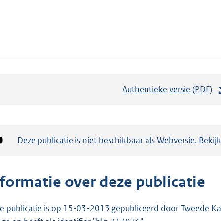
Authentieke versie (PDF)
b
e
s
t
Notificatie:
Deze publicatie is niet beschikbaar als Webversie. Bekij
a
n
d
nformatie over deze publicatie
s
g
e publicatie is op 15-03-2013 gepubliceerd door Tweede Kam
r