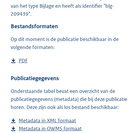
1
van het type Bijlage en heeft als identifier "blg-
,
209439".
1
M
Bestandsformaten
b
Op dit moment is de publicatie beschikbaar in de
volgende formaten:
D
PDF
b
o
e
w
s
Publicatiegegevens
n
t
Onderstaande tabel bevat een overzicht van de
l
a
publicatiegegevens (metadata) die bij deze publicatie
o
n
horen. Deze zijn ook als los bestand beschikbaar:
a
d
d
s
Metadata in XML formaat
b
p
g
Metadata in OWMS formaat
e
b
u
r