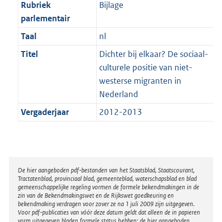
t
Rubriek
Bijlage
b
parlementair
Taal
nl
Titel
Dichter bij elkaar? De sociaal-
culturele positie van niet-
westerse migranten in
Nederland
Vergaderjaar
2012-2013
Disclaimer
De hier aangeboden pdf-bestanden van het Staatsblad, Staatscourant,
Tractatenblad, provinciaal blad, gemeenteblad, waterschapsblad en blad
gemeenschappelijke regeling vormen de formele bekendmakingen in de
zin van de Bekendmakingswet en de Rijkswet goedkeuring en
bekendmaking verdragen voor zover ze na 1 juli 2009 zijn uitgegeven.
Voor pdf-publicaties van vóór deze datum geldt dat alleen de in papieren
vorm uitgegeven bladen formele status hebben; de hier aangeboden