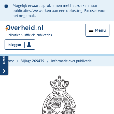
Ter
Mogelijk ervaart u problemen met het zoeken naar
informatie:
publicaties. We werken aan een oplossing. Excuses voor
het ongemak.
Menu
U
Publicaties
Officiële publicaties
bent
Inloggen
nu
hier:
Home
Bijlage 209439
Informatie over publicatie