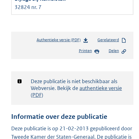
32824 nr. 7
Authentieke versie (PDF)
b
Gerelateerd
e
Printen
Delen
s
t
a
n
d
Notificatie:
Deze publicatie is niet beschikbaar als
s
Webversie. Bekijk de
authentieke versie
g
(PDF)
r
o
o
Informatie over deze publicatie
t
t
Deze publicatie is op 21-02-2013 gepubliceerd door
e
Tweede Kamer der Staten-Generaal. De publicatie is
: