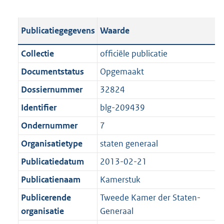
s
e
b
o
t
s
l
o
Publicatiegegevens
Waarde
a
t
i
t
n
a
c
t
Collectie
officiële publicatie
d
n
a
e
Documentstatus
Opgemaakt
s
d
t
:
g
s
Dossiernummer
32824
i
1
r
g
e
,
Identifier
blg-209439
o
r
i
1
Ondernummer
7
o
o
n
M
t
o
Organisatietype
staten generaal
f
b
t
t
o
Publicatiedatum
2013-02-21
e
t
r
Publicatienaam
Kamerstuk
:
e
m
1
:
Publicerende
Tweede Kamer der Staten-
a
K
1
organisatie
Generaal
a
b
K