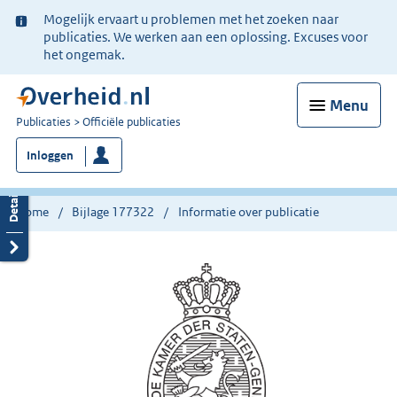
Ter
Mogelijk ervaart u problemen met het zoeken naar
informatie:
publicaties. We werken aan een oplossing. Excuses voor
het ongemak.
Menu
U
Publicaties
Officiële publicaties
bent
Inloggen
nu
hier:
Home
Bijlage 177322
Informatie over publicatie