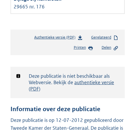
29665 nr. 176
Authentieke versie (PDF)
b
Gerelateerd
e
Printen
Delen
s
t
a
n
d
Notificatie:
Deze publicatie is niet beschikbaar als
s
Webversie. Bekijk de
authentieke versie
g
(PDF)
r
o
o
Informatie over deze publicatie
t
t
Deze publicatie is op 12-07-2012 gepubliceerd door
e
Tweede Kamer der Staten-Generaal. De publicatie is
: