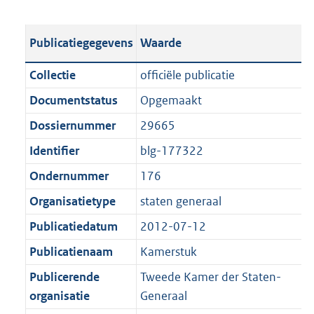
s
e
b
o
t
s
l
o
Publicatiegegevens
Waarde
a
t
i
t
n
a
c
t
Collectie
officiële publicatie
d
n
a
e
Documentstatus
Opgemaakt
s
d
t
:
g
s
Dossiernummer
29665
i
1
r
g
e
,
Identifier
blg-177322
o
r
i
8
Ondernummer
176
o
o
n
M
t
o
Organisatietype
staten generaal
f
b
t
t
o
Publicatiedatum
2012-07-12
e
t
r
Publicatienaam
Kamerstuk
:
e
m
1
:
Publicerende
Tweede Kamer der Staten-
a
K
1
organisatie
Generaal
a
b
K