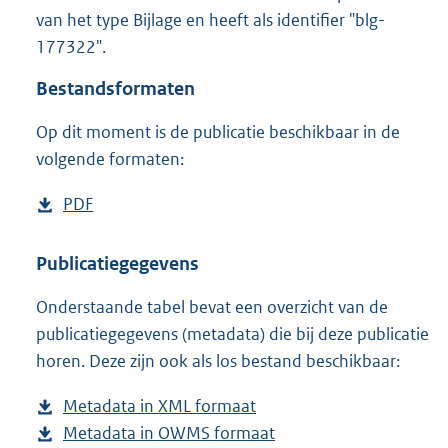
1
van het type Bijlage en heeft als identifier "blg-
,
177322".
8
M
Bestandsformaten
b
Op dit moment is de publicatie beschikbaar in de
volgende formaten:
D
PDF
b
o
e
w
s
Publicatiegegevens
n
t
Onderstaande tabel bevat een overzicht van de
l
a
publicatiegegevens (metadata) die bij deze publicatie
o
n
horen. Deze zijn ook als los bestand beschikbaar:
a
d
d
s
Metadata in XML formaat
b
p
g
Metadata in OWMS formaat
e
b
u
r