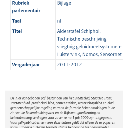
t
Rubriek
Bijlage
b
parlementair
Taal
nl
Titel
Alderstafel Schiphol.
Technische beschrijving
vliegtuig geluidmeetsystemen:
Luistervink, Nomos, Sensornet
Vergaderjaar
2011-2012
Disclaimer
De hier aangeboden pdf-bestanden van het Staatsblad, Staatscourant,
Tractatenblad, provinciaal blad, gemeenteblad, waterschapsblad en blad
gemeenschappelijke regeling vormen de formele bekendmakingen in de
zin van de Bekendmakingswet en de Rijkswet goedkeuring en
bekendmaking verdragen voor zover ze na 1 juli 2009 zijn uitgegeven.
Voor pdf-publicaties van vóór deze datum geldt dat alleen de in papieren
vorm uitgegeven bladen formele status hebben; de hier aangeboden