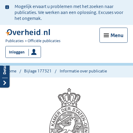
Ter
Mogelijk ervaart u problemen met het zoeken naar
informatie:
publicaties. We werken aan een oplossing. Excuses voor
het ongemak.
Menu
U
Publicaties
Officiële publicaties
bent
Inloggen
nu
hier:
Home
Bijlage 177321
Informatie over publicatie