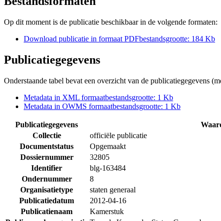
Bestandsformaten
Op dit moment is de publicatie beschikbaar in de volgende formaten:
Download publicatie in formaat
PDF
bestandsgrootte: 184 Kb
Publicatiegegevens
Onderstaande tabel bevat een overzicht van de publicatiegegevens (met
Metadata in XML formaat
bestandsgrootte: 1 Kb
Metadata in OWMS formaat
bestandsgrootte: 1 Kb
Publicatiegegevens
Waar
Collectie
officiële publicatie
Documentstatus
Opgemaakt
Dossiernummer
32805
Identifier
blg-163484
Ondernummer
8
Organisatietype
staten generaal
Publicatiedatum
2012-04-16
Publicatienaam
Kamerstuk