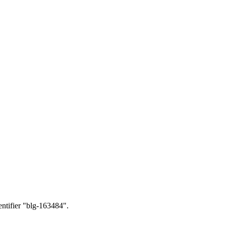
entifier "blg-163484".