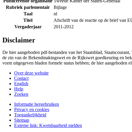
Publicerende organisatie
Tweede Kamer der Staten-Generaal
Rubriek parlementair
Bijlage
Taal
nl
Titel
Afschrift van de reactie op de brief van E
Vergaderjaar
2011-2012
Disclaimer
De hier aangeboden pdf-bestanden van het Staatsblad, Staatscourant,
de zin van de Bekendmakingswet en de Rijkswet goedkeuring en bekend
vorm uitgegeven bladen formele status hebben; de hier aangeboden el
Over deze website
Contact
English
Help
Zoeken
Informatie hergebruiken
Privacy en cookies
Toegankelijkheid
Sitemap
Externe link:
Kwetsbaarheid melden