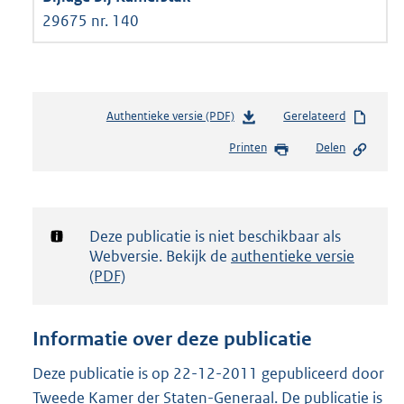
29675 nr. 140
Authentieke versie (PDF)
b
Gerelateerd
e
Printen
Delen
s
t
a
n
d
Notificatie:
Deze publicatie is niet beschikbaar als
s
Webversie. Bekijk de
authentieke versie
g
(PDF)
r
o
o
Informatie over deze publicatie
t
t
Deze publicatie is op 22-12-2011 gepubliceerd door
e
Tweede Kamer der Staten-Generaal. De publicatie is
: