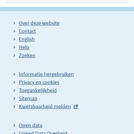
Over deze website
Contact
English
Help
Zoeken
Informatie hergebruiken
Privacy en cookies
Toegankelijkheid
Sitemap
E
Kwetsbaarheid melden
x
t
Open data
e
Linked Data Overheid