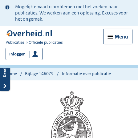
Ter
Mogelijk ervaart u problemen met het zoeken naar
informatie:
publicaties. We werken aan een oplossing. Excuses voor
het ongemak.
Menu
U
Publicaties
Officiële publicaties
bent
Inloggen
nu
hier:
Home
Bijlage 146079
Informatie over publicatie