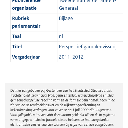
Publicerende
Tweede Kamer der Staten-
t
a
b
K
organisatie
Generaal
t
b
Rubriek
Bijlage
parlementair
Taal
nl
Titel
Perspectief garnalenvisserij
Vergaderjaar
2011-2012
Disclaimer
De hier aangeboden pdf-bestanden van het Staatsblad, Staatscourant,
Tractatenblad, provinciaal blad, gemeenteblad, waterschapsblad en blad
gemeenschappelijke regeling vormen de formele bekendmakingen in de
zin van de Bekendmakingswet en de Rijkswet goedkeuring en
bekendmaking verdragen voor zover ze na 1 juli 2009 zijn uitgegeven.
Voor pdf-publicaties van vóór deze datum geldt dat alleen de in papieren
vorm uitgegeven bladen formele status hebben; de hier aangeboden
elektronische versies daarvan worden bij wijze van service aangeboden.