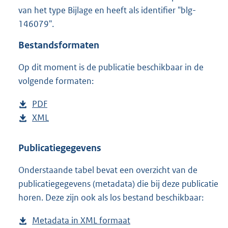
1
van het type Bijlage en heeft als identifier "blg-
6
146079".
K
b
Bestandsformaten
Op dit moment is de publicatie beschikbaar in de
volgende formaten:
D
PDF
b
o
D
XML
e
b
w
o
s
e
n
w
t
s
Publicatiegegevens
l
n
a
t
Onderstaande tabel bevat een overzicht van de
o
l
n
a
publicatiegegevens (metadata) die bij deze publicatie
a
o
d
n
horen. Deze zijn ook als los bestand beschikbaar:
d
a
s
d
p
d
g
s
Metadata in XML formaat
b
u
p
r
g