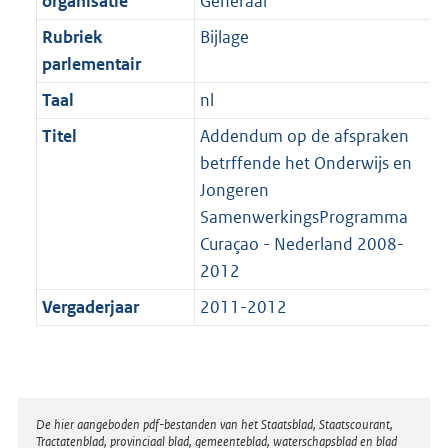
organisatie
Generaal
t
a
b
K
t
Rubriek
Bijlage
b
parlementair
Taal
nl
Titel
Addendum op de afspraken
betrffende het Onderwijs en
Jongeren
SamenwerkingsProgramma
Curaçao - Nederland 2008-
2012
Vergaderjaar
2011-2012
Disclaimer
De hier aangeboden pdf-bestanden van het Staatsblad, Staatscourant,
Tractatenblad, provinciaal blad, gemeenteblad, waterschapsblad en blad