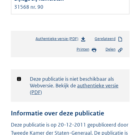
31568 nr. 90
Authentieke versie (PDF)
b
Gerelateerd
e
Printen
Delen
s
t
a
n
d
Notificatie:
Deze publicatie is niet beschikbaar als
s
Webversie. Bekijk de
authentieke versie
g
(PDF)
r
o
o
Informatie over deze publicatie
t
t
Deze publicatie is op 20-12-2011 gepubliceerd door
e
Tweede Kamer der Staten-Generaal. De publicatie is
: