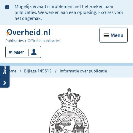
Ter
Mogelijk ervaart u problemen met het zoeken naar
informatie:
publicaties. We werken aan een oplossing. Excuses voor
het ongemak.
Menu
U
Publicaties
Officiële publicaties
bent
Inloggen
nu
hier:
Home
Bijlage 145312
Informatie over publicatie