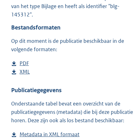
5
van het type Bijlage en heeft als identifier "blg-
,
145312".
2
M
Bestandsformaten
b
Op dit moment is de publicatie beschikbaar in de
volgende formaten:
D
PDF
b
o
D
XML
e
b
w
o
s
e
n
w
t
s
Publicatiegegevens
l
n
a
t
Onderstaande tabel bevat een overzicht van de
o
l
n
a
publicatiegegevens (metadata) die bij deze publicatie
a
o
d
n
horen. Deze zijn ook als los bestand beschikbaar:
d
a
s
d
p
d
g
s
Metadata in XML formaat
b
u
p
r
g