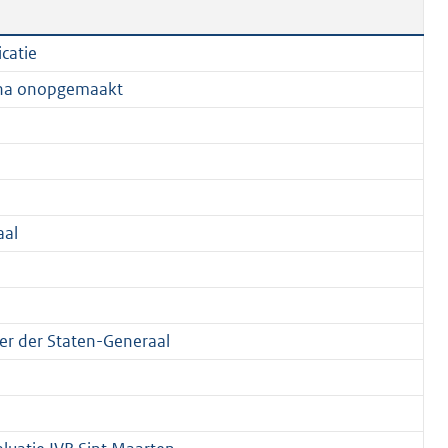
icatie
na onopgemaakt
aal
r der Staten-Generaal