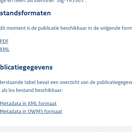
lage en heeft als identifier "blg-145305".
o
o
standsformaten
t
t
dit moment is de publicatie beschikbaar in de volgende for
e
:
D
PDF
b
1
o
D
XML
e
b
,
w
o
s
e
7
n
w
t
s
blicatiegegevens
M
l
n
a
t
b
o
l
n
a
erstaande tabel bevat een overzicht van de publicatiegegeven
a
o
d
n
 als los bestand beschikbaar:
d
a
s
d
Metadata in XML formaat
b
p
d
g
s
Metadata in OWMS formaat
e
b
u
p
r
g
s
e
b
u
o
r
t
s
l
b
o
o