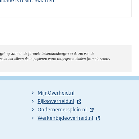
luatie IVB Sint Maarten
regeling vormen de formele bekendmakingen in de zin van de
eldt dat alleen de in papieren vorm uitgegeven bladen formele status
MijnOverheid.nl
E
Rijksoverheid.nl
x
E
Ondernemersplein.nl
t
x
E
Werkenbijdeoverheid.nl
e
t
x
r
e
t