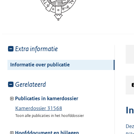
Toon
Extra informatie
meer
van:
Informatie over publicatie
Toon
Gerelateerd
meer
van:
Publicaties in kamerdossier
I
Kamerdossier 31568
Toon alle publicaties in het hoofddossier
Dez
Hoofddocument en bijlagen