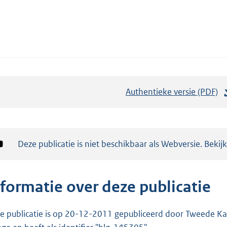
Authentieke versie (PDF)
b
e
s
t
Notificatie:
Deze publicatie is niet beschikbaar als Webversie. Bekij
a
n
d
nformatie over deze publicatie
s
g
e publicatie is op 20-12-2011 gepubliceerd door Tweede Kam
r