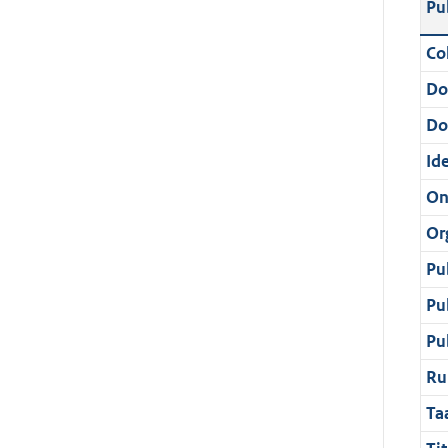
Pu
Col
Do
Do
Ide
On
Or
Pu
Pu
Pu
Ru
Ta