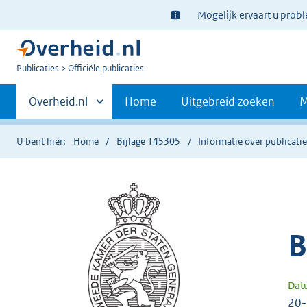
Ter
Mogelijk ervaart u prob
informatie:
U
Publicaties
Officiële publicaties
bent
Primaire
nu
Andere
Overheid.nl
Home
Uitgebreid zoeken
M
hier:
sites
navigatie
binnen
U bent hier:
Home
Bijlage 145305
Informatie over publicati
B
Dat
20