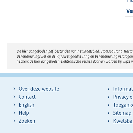
Tit
Ve
De hier aangeboden pdf-bestanden van het Staatsblad, Staatscourant, Tract
Disclaimer
Bekendmakingswet en de Rijkswet goedkeuring en bekendmaking verdragen voor
hebben; de hier aangeboden elektronische versies daarvan worden bij wijze 
Over deze website
Informat
Contact
Privacy 
English
Toeganke
Help
Sitemap
Zoeken
E
Kwetsba
x