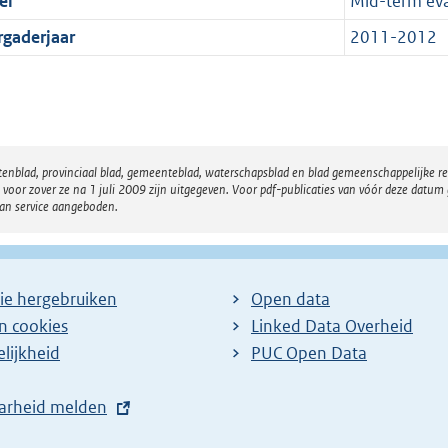
el
Mid-term eva
rgaderjaar
2011-2012
atenblad, provinciaal blad, gemeenteblad, waterschapsblad en blad gemeenschappelijke 
 zover ze na 1 juli 2009 zijn uitgegeven. Voor pdf-publicaties van vóór deze datum g
van service aangeboden.
ie hergebruiken
Open data
en cookies
Linked Data Overheid
lijkheid
PUC Open Data
arheid melden