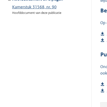
Bij
Kamerstuk 31568, nr. 90
Be
Hoofddocument van deze publicatie
Op 
Pu
Ond
ook