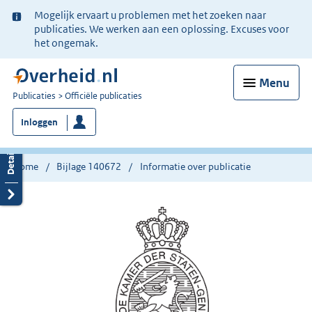
Ter
Mogelijk ervaart u problemen met het zoeken naar
informatie:
publicaties. We werken aan een oplossing. Excuses voor
het ongemak.
Menu
U
Publicaties
Officiële publicaties
bent
Inloggen
nu
hier:
Home
Bijlage 140672
Informatie over publicatie