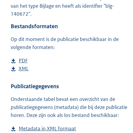
2
van het type Bijlage en heeft als identifier "blg-
2
140672".
K
b
Bestandsformaten
Op dit moment is de publicatie beschikbaar in de
volgende formaten:
D
PDF
b
o
D
XML
e
b
w
o
s
e
n
w
t
s
Publicatiegegevens
l
n
a
t
Onderstaande tabel bevat een overzicht van de
o
l
n
a
publicatiegegevens (metadata) die bij deze publicatie
a
o
d
n
horen. Deze zijn ook als los bestand beschikbaar:
d
a
s
d
p
d
g
s
Metadata in XML formaat
b
u
p
r
g