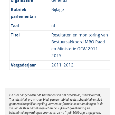
organisatie
Generaal
t
a
b
K
t
Rubriek
Bijlage
b
parlementair
Taal
nl
Titel
Resultaten en monitoring van
Bestuursakkoord MBO Raad
en Ministerie OCW 2011-
2015
Vergaderjaar
2011-2012
Disclaimer
De hier aangeboden pdf-bestanden van het Staatsblad, Staatscourant,
Tractatenblad, provinciaal blad, gemeenteblad, waterschapsblad en blad
gemeenschappelijke regeling vormen de formele bekendmakingen in de
zin van de Bekendmakingswet en de Rijkswet goedkeuring en
bekendmaking verdragen voor zover ze na 1 juli 2009 zijn uitgegeven.