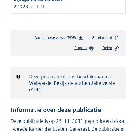
27923 nr. 121
Authentieke versie (PDF)
b
Gerelateerd
e
Printen
Delen
s
t
a
n
d
Notificatie:
Deze publicatie is niet beschikbaar als
s
Webversie. Bekijk de
authentieke versie
g
(PDF)
r
o
o
Informatie over deze publicatie
t
t
Deze publicatie is op 25-11-2011 gepubliceerd door
e
Tweede Kamer der Staten-Generaal. De publicatie is
: