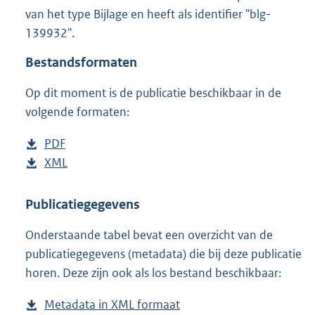
8
van het type Bijlage en heeft als identifier "blg-
1
139932".
K
b
Bestandsformaten
Op dit moment is de publicatie beschikbaar in de
volgende formaten:
D
PDF
b
o
D
XML
e
b
w
o
s
e
n
w
t
s
Publicatiegegevens
l
n
a
t
Onderstaande tabel bevat een overzicht van de
o
l
n
a
publicatiegegevens (metadata) die bij deze publicatie
a
o
d
n
horen. Deze zijn ook als los bestand beschikbaar:
d
a
s
d
p
d
g
s
Metadata in XML formaat
b
u
p
r
g