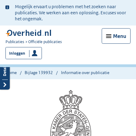
Ter
Mogelijk ervaart u problemen met het zoeken naar
informatie:
publicaties. We werken aan een oplossing. Excuses voor
het ongemak.
Menu
U
Publicaties
Officiële publicaties
bent
Inloggen
nu
hier:
Home
Bijlage 139932
Informatie over publicatie