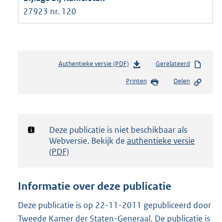
27923 nr. 120
Authentieke versie (PDF)
b
Gerelateerd
e
Printen
Delen
s
t
a
n
d
Notificatie:
Deze publicatie is niet beschikbaar als
s
Webversie. Bekijk de
authentieke versie
g
(PDF)
r
o
o
Informatie over deze publicatie
t
t
Deze publicatie is op 22-11-2011 gepubliceerd door
e
Tweede Kamer der Staten-Generaal. De publicatie is
: