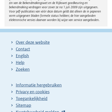
zin van de Bekendmakingswet en de Rijkswet goedkeuring en
bekendmaking verdragen voor zover ze na 1 juli 2009 zijn uitgegeven.
Voor pdf-publicaties van vóór deze datum geldt dat alleen de in papieren
vorm uitgegeven bladen formele status hebben; de hier aangeboden
elektronische versies daarvan worden bij wijze van service aangeboden.
Over deze website
Contact
English
Help
Zoeken
Informatie hergebruiken
Privacy en cookies
Toegankelijkheid
Sitemap
E
Kwetsbaarheid melden