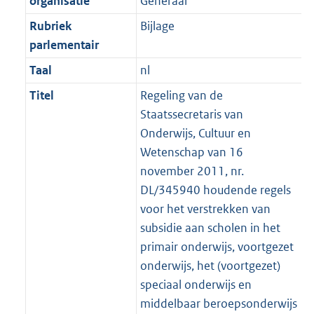
organisatie
Generaal
t
a
b
K
t
Rubriek
Bijlage
b
parlementair
Taal
nl
Titel
Regeling van de
Staatssecretaris van
Onderwijs, Cultuur en
Wetenschap van 16
november 2011, nr.
DL/345940 houdende regels
voor het verstrekken van
subsidie aan scholen in het
primair onderwijs, voortgezet
onderwijs, het (voortgezet)
speciaal onderwijs en
middelbaar beroepsonderwijs