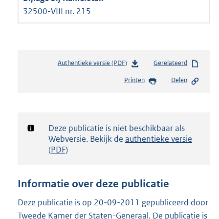
32500-VIII nr. 215
Authentieke versie (PDF)
b
Gerelateerd
e
Printen
Delen
s
t
a
n
d
Notificatie:
Deze publicatie is niet beschikbaar als
s
Webversie. Bekijk de
authentieke versie
g
(PDF)
r
o
o
Informatie over deze publicatie
t
t
Deze publicatie is op 20-09-2011 gepubliceerd door
e
Tweede Kamer der Staten-Generaal. De publicatie is
: