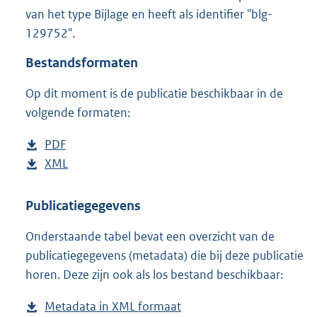
5
van het type Bijlage en heeft als identifier "blg-
,
129752".
1
M
Bestandsformaten
b
Op dit moment is de publicatie beschikbaar in de
volgende formaten:
D
PDF
b
o
D
XML
e
b
w
o
s
e
n
w
t
s
Publicatiegegevens
l
n
a
t
Onderstaande tabel bevat een overzicht van de
o
l
n
a
publicatiegegevens (metadata) die bij deze publicatie
a
o
d
n
horen. Deze zijn ook als los bestand beschikbaar:
d
a
s
d
p
d
g
s
Metadata in XML formaat
b
u
p
r
g