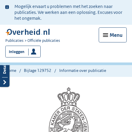
Ter
Mogelijk ervaart u problemen met het zoeken naar
informatie:
publicaties. We werken aan een oplossing. Excuses voor
het ongemak.
Menu
U
Publicaties
Officiële publicaties
bent
Inloggen
nu
hier:
Home
Bijlage 129752
Informatie over publicatie