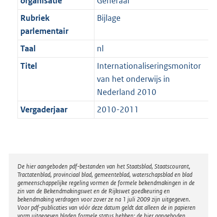
organisatie
Generaal
t
a
b
K
t
Rubriek
Bijlage
b
parlementair
Taal
nl
Titel
Internationaliseringsmonitor
van het onderwijs in
Nederland 2010
Vergaderjaar
2010-2011
Disclaimer
De hier aangeboden pdf-bestanden van het Staatsblad, Staatscourant,
Tractatenblad, provinciaal blad, gemeenteblad, waterschapsblad en blad
gemeenschappelijke regeling vormen de formele bekendmakingen in de
zin van de Bekendmakingswet en de Rijkswet goedkeuring en
bekendmaking verdragen voor zover ze na 1 juli 2009 zijn uitgegeven.
Voor pdf-publicaties van vóór deze datum geldt dat alleen de in papieren
vorm uitgegeven bladen formele status hebben; de hier aangeboden