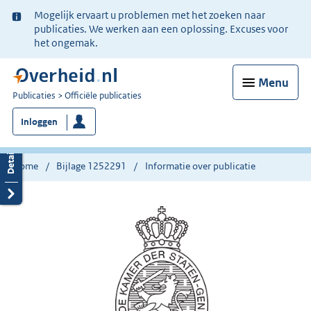
Ter
Mogelijk ervaart u problemen met het zoeken naar
informatie:
publicaties. We werken aan een oplossing. Excuses voor
het ongemak.
Menu
U
Publicaties
Officiële publicaties
bent
Inloggen
nu
hier:
Home
Bijlage 1252291
Informatie over publicatie