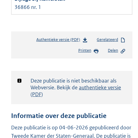
36866 nr. 1
Authentieke versie (PDF)
b
Gerelateerd
e
Printen
Delen
s
t
a
n
d
Notificatie:
Deze publicatie is niet beschikbaar als
s
Webversie. Bekijk de
authentieke versie
g
(PDF)
r
o
o
Informatie over deze publicatie
t
t
Deze publicatie is op 04-06-2026 gepubliceerd door
e
Tweede Kamer der Staten-Generaal. De publicatie is
: