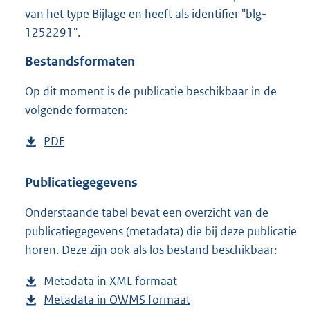
1
van het type Bijlage en heeft als identifier "blg-
5
1252291".
7
K
Bestandsformaten
b
Op dit moment is de publicatie beschikbaar in de
volgende formaten:
D
PDF
b
o
e
w
s
Publicatiegegevens
n
t
Onderstaande tabel bevat een overzicht van de
l
a
publicatiegegevens (metadata) die bij deze publicatie
o
n
horen. Deze zijn ook als los bestand beschikbaar:
a
d
d
s
Metadata in XML formaat
b
p
g
Metadata in OWMS formaat
e
b
u
r