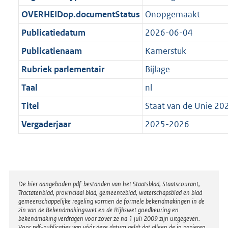
t
b
OVERHEIDop.documentStatus
Onopgemaakt
Publicatiedatum
2026-06-04
Publicatienaam
Kamerstuk
Rubriek parlementair
Bijlage
Taal
nl
Titel
Staat van de Unie 20
Vergaderjaar
2025-2026
Disclaimer
De hier aangeboden pdf-bestanden van het Staatsblad, Staatscourant,
Tractatenblad, provinciaal blad, gemeenteblad, waterschapsblad en blad
gemeenschappelijke regeling vormen de formele bekendmakingen in de
zin van de Bekendmakingswet en de Rijkswet goedkeuring en
bekendmaking verdragen voor zover ze na 1 juli 2009 zijn uitgegeven.
Voor pdf-publicaties van vóór deze datum geldt dat alleen de in papieren