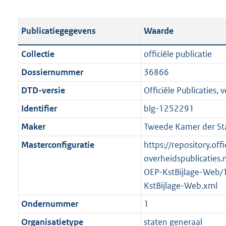
s
e
b
o
t
s
l
o
Publicatiegegevens
Waarde
a
t
i
t
n
a
c
t
Collectie
officiële publicatie
d
n
a
e
Dossiernummer
36866
s
d
t
:
g
s
DTD-versie
Officiële Publicaties, v
i
1
r
g
e
5
Identifier
blg-1252291
o
r
i
7
Maker
Tweede Kamer der St
o
o
n
K
t
o
Masterconfiguratie
https://repository.offi
f
b
t
t
overheidspublicaties.
o
e
t
OEP-KstBijlage-Web/
r
:
e
KstBijlage-Web.xml
m
1
:
a
Ondernummer
1
K
1
a
Organisatietype
staten generaal
b
K