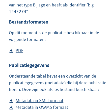
2
van het type Bijlage en heeft als identifier "blg-
0
1243274".
5
K
Bestandsformaten
b
Op dit moment is de publicatie beschikbaar in de
volgende formaten:
D
PDF
b
o
e
w
s
Publicatiegegevens
n
t
Onderstaande tabel bevat een overzicht van de
l
a
publicatiegegevens (metadata) die bij deze publicatie
o
n
horen. Deze zijn ook als los bestand beschikbaar:
a
d
d
s
Metadata in XML formaat
b
p
g
Metadata in OWMS formaat
e
b
u
r