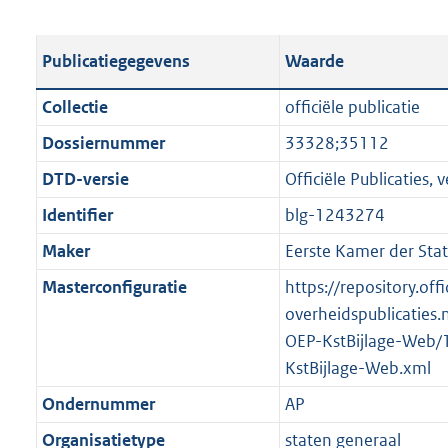
s
e
b
o
t
s
l
o
Publicatiegegevens
Waarde
a
t
i
t
n
a
c
t
Collectie
officiële publicatie
d
n
a
e
Dossiernummer
33328;35112
s
d
t
:
g
s
DTD-versie
Officiële Publicaties, v
i
2
r
g
e
0
Identifier
blg-1243274
o
r
i
5
Maker
Eerste Kamer der Sta
o
o
n
K
t
o
Masterconfiguratie
https://repository.offi
f
b
t
t
overheidspublicaties.
o
e
t
OEP-KstBijlage-Web/
r
:
e
KstBijlage-Web.xml
m
2
:
a
Ondernummer
AP
K
2
a
Organisatietype
staten generaal
b
K