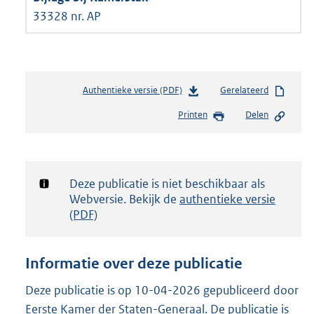
33328 nr. AP
Authentieke versie (PDF)
b
Gerelateerd
e
Printen
Delen
s
t
a
n
d
Notificatie:
Deze publicatie is niet beschikbaar als
s
Webversie. Bekijk de
authentieke versie
g
(PDF)
r
o
o
Informatie over deze publicatie
t
t
Deze publicatie is op 10-04-2026 gepubliceerd door
e
Eerste Kamer der Staten-Generaal. De publicatie is
: