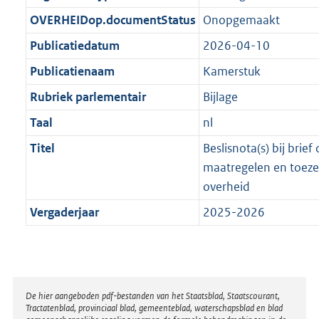
t
b
OVERHEIDop.documentStatus
Onopgemaakt
Publicatiedatum
2026-04-10
Publicatienaam
Kamerstuk
Rubriek parlementair
Bijlage
Taal
nl
Titel
Beslisnota(s) bij brie
maatregelen en toez
overheid
Vergaderjaar
2025-2026
Disclaimer
De hier aangeboden pdf-bestanden van het Staatsblad, Staatscourant,
Tractatenblad, provinciaal blad, gemeenteblad, waterschapsblad en blad