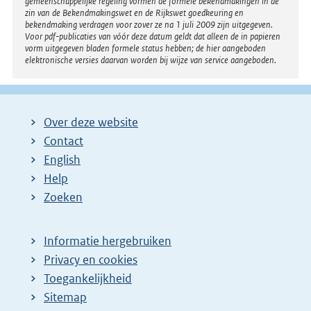
gemeenschappelijke regeling vormen de formele bekendmakingen in de
zin van de Bekendmakingswet en de Rijkswet goedkeuring en
bekendmaking verdragen voor zover ze na 1 juli 2009 zijn uitgegeven.
Voor pdf-publicaties van vóór deze datum geldt dat alleen de in papieren
vorm uitgegeven bladen formele status hebben; de hier aangeboden
elektronische versies daarvan worden bij wijze van service aangeboden.
Over deze website
Contact
English
Help
Zoeken
Informatie hergebruiken
Privacy en cookies
Toegankelijkheid
Sitemap