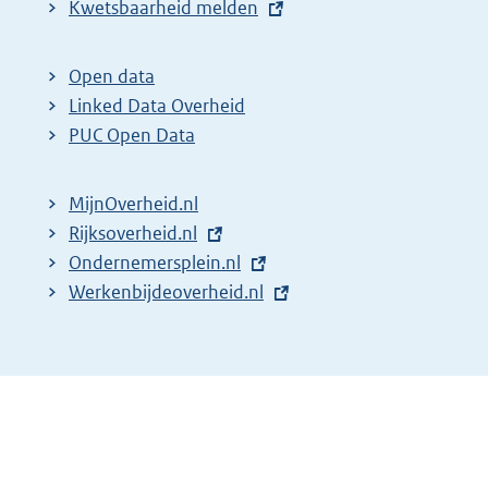
E
Kwetsbaarheid melden
x
t
Open data
e
Linked Data Overheid
r
PUC Open Data
n
e
MijnOverheid.nl
l
E
Rijksoverheid.nl
i
x
E
Ondernemersplein.nl
n
t
x
E
Werkenbijdeoverheid.nl
k
e
t
x
:
r
e
t
n
r
e
e
n
r
l
e
n
i
l
e