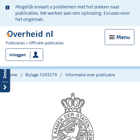
Ter
Mogelijk ervaart u problemen met het zoeken naar
informatie:
publicaties. We werken aan een oplossing. Excuses voor
het ongemak.
Menu
U
Publicaties
Officiële publicaties
bent
Inloggen
nu
hier:
Home
Bijlage 1243274
Informatie over publicatie