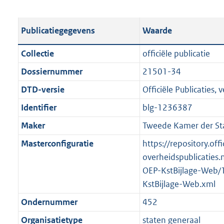
s
e
b
o
t
s
l
o
Publicatiegegevens
Waarde
a
t
i
t
n
a
c
t
Collectie
officiële publicatie
d
n
a
e
Dossiernummer
21501-34
s
d
t
:
g
s
DTD-versie
Officiële Publicaties, v
i
4
r
g
e
6
Identifier
blg-1236387
o
r
i
K
Maker
Tweede Kamer der St
o
o
n
b
t
o
Masterconfiguratie
https://repository.offi
f
t
t
overheidspublicaties.
o
e
t
OEP-KstBijlage-Web/
r
:
e
KstBijlage-Web.xml
m
2
:
a
Ondernummer
452
K
2
a
Organisatietype
staten generaal
b
K