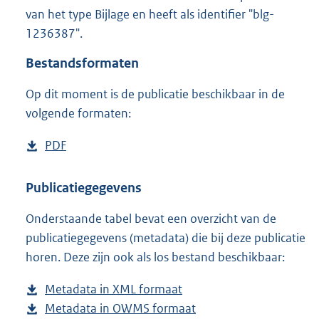
4
van het type Bijlage en heeft als identifier "blg-
6
1236387".
K
b
Bestandsformaten
Op dit moment is de publicatie beschikbaar in de
volgende formaten:
D
PDF
b
o
e
w
s
Publicatiegegevens
n
t
Onderstaande tabel bevat een overzicht van de
l
a
publicatiegegevens (metadata) die bij deze publicatie
o
n
horen. Deze zijn ook als los bestand beschikbaar:
a
d
d
s
Metadata in XML formaat
b
p
g
Metadata in OWMS formaat
e
b
u
r