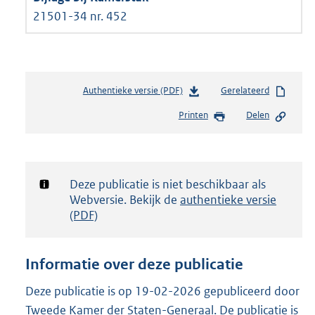
21501-34 nr. 452
Authentieke versie (PDF)
b
Gerelateerd
e
Printen
Delen
s
t
a
n
d
Notificatie:
Deze publicatie is niet beschikbaar als
s
Webversie. Bekijk de
authentieke versie
g
(PDF)
r
o
o
Informatie over deze publicatie
t
t
Deze publicatie is op 19-02-2026 gepubliceerd door
e
Tweede Kamer der Staten-Generaal. De publicatie is
: