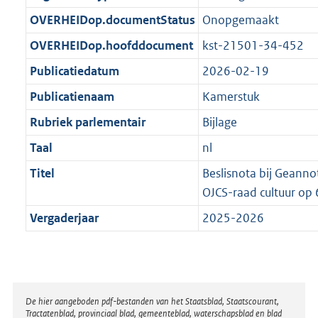
t
b
OVERHEIDop.documentStatus
Onopgemaakt
OVERHEIDop.hoofddocument
kst-21501-34-452
Publicatiedatum
2026-02-19
Publicatienaam
Kamerstuk
Rubriek parlementair
Bijlage
Taal
nl
Titel
Beslisnota bij Geann
OJCS-raad cultuur op
Vergaderjaar
2025-2026
Disclaimer
De hier aangeboden pdf-bestanden van het Staatsblad, Staatscourant,
Tractatenblad, provinciaal blad, gemeenteblad, waterschapsblad en blad