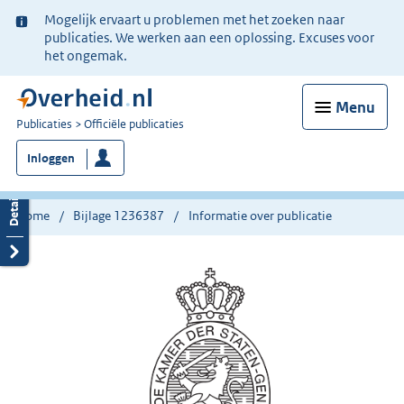
Ter
Mogelijk ervaart u problemen met het zoeken naar
informatie:
publicaties. We werken aan een oplossing. Excuses voor
het ongemak.
Menu
U
Publicaties
Officiële publicaties
bent
Inloggen
nu
hier:
Home
Bijlage 1236387
Informatie over publicatie