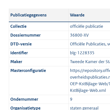
s
e
b
o
t
s
l
o
Publicatiegegevens
Waarde
a
t
i
t
n
a
c
t
Collectie
officiële publicatie
d
n
a
e
Dossiernummer
36800-XV
s
d
t
:
g
s
DTD-versie
Officiële Publicaties, v
i
8
r
g
e
0
Identifier
blg-1228335
o
r
i
2
Maker
Tweede Kamer der St
o
o
n
K
t
o
Masterconfiguratie
https://repository.offi
f
b
t
t
overheidspublicaties.
o
e
t
OEP-KstBijlage-Web/
r
:
e
KstBijlage-Web.xml
m
2
:
a
Ondernummer
9
K
2
a
Organisatietype
staten generaal
b
K