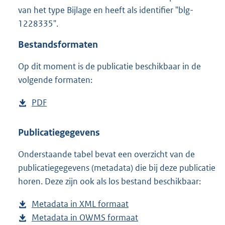
8
van het type Bijlage en heeft als identifier "blg-
0
1228335".
2
K
Bestandsformaten
b
Op dit moment is de publicatie beschikbaar in de
volgende formaten:
D
PDF
b
o
e
w
s
Publicatiegegevens
n
t
Onderstaande tabel bevat een overzicht van de
l
a
publicatiegegevens (metadata) die bij deze publicatie
o
n
horen. Deze zijn ook als los bestand beschikbaar:
a
d
d
s
Metadata in XML formaat
b
p
g
Metadata in OWMS formaat
e
b
u
r