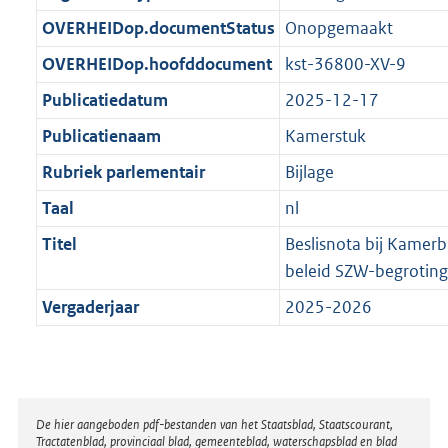
t
b
OVERHEIDop.documentStatus
Onopgemaakt
OVERHEIDop.hoofddocument
kst-36800-XV-9
Publicatiedatum
2025-12-17
Publicatienaam
Kamerstuk
Rubriek parlementair
Bijlage
Taal
nl
Titel
Beslisnota bij Kamerb
beleid SZW-begrotin
Vergaderjaar
2025-2026
Disclaimer
De hier aangeboden pdf-bestanden van het Staatsblad, Staatscourant,
Tractatenblad, provinciaal blad, gemeenteblad, waterschapsblad en blad