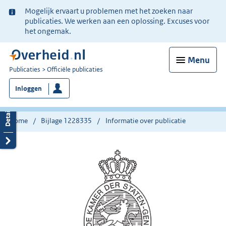
Ter
Mogelijk ervaart u problemen met het zoeken naar
informatie:
publicaties. We werken aan een oplossing. Excuses voor
het ongemak.
Menu
U
Publicaties
Officiële publicaties
bent
Inloggen
nu
hier:
Home
Bijlage 1228335
Informatie over publicatie