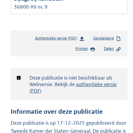
36800-XV nr. 9
Authentieke versie (PDF)
b
Gerelateerd
e
Printen
Delen
s
t
a
n
d
Notificatie:
Deze publicatie is niet beschikbaar als
s
Webversie. Bekijk de
authentieke versie
g
(PDF)
r
o
o
Informatie over deze publicatie
t
t
Deze publicatie is op 17-12-2025 gepubliceerd door
e
Tweede Kamer der Staten-Generaal. De publicatie is
: