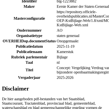
Identifier
blg-1223882
Maker
Eerste Kamer der Staten-Generaal
https://repository.officiele-
overheidspublicaties.nl/MasterCo
Masterconfiguratie
OEP-KstBijlage-Web/1.8/xml/M
KstBijlage-Web.xml
Ondernummer
AO
Organisatietype
staten generaal
OVERHEIDop.documentStatus
Onopgemaakt
Publicatiedatum
2025-11-19
Publicatienaam
Kamerstuk
Rubriek parlementair
Bijlage
Taal
nl
Concept: Vergelijking Verdrag va
Titel
bijzondere openbaarmakingsregim
Vergaderjaar
2025-2026
Disclaimer
De hier aangeboden pdf-bestanden van het Staatsblad,
Staatscourant, Tractatenblad, provinciaal blad, gemeenteblad,
waterschapsblad en blad gemeenschappelijke regeling vormen de