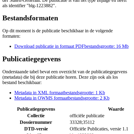
der Staten-Generaal. De publicatie is van het type Bijlage en heeft
als identifier "blg-1223882".
Bestandsformaten
Op dit moment is de publicatie beschikbaar in de volgende
formaten:
Download publicatie in formaat
PDF
bestandsgrootte: 16 Mb
Publicatiegegevens
Onderstaande tabel bevat een overzicht van de publicatiegegevens
(metadata) die bij deze publicatie horen. Deze zijn ook als los
bestand beschikbaar:
Metadata in XML formaat
bestandsgrootte: 1 Kb
Metadata in OWMS formaat
bestandsgrootte: 2 Kb
Publicatiegegevens
Waarde
Collectie
officiële publicatie
Dossiernummer
33328;35112
DTD-versie
Officiële Publicaties, versie 1.1