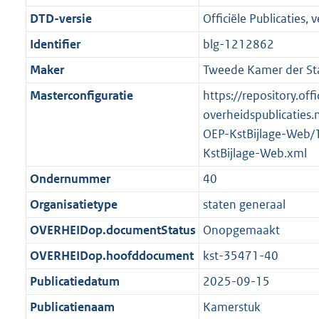
t
:
g
s
DTD-versie
Officiële Publicaties, v
i
1
r
g
e
7
Identifier
blg-1212862
o
r
i
5
Maker
Tweede Kamer der St
o
o
n
K
t
o
Masterconfiguratie
https://repository.offi
f
b
t
t
overheidspublicaties.
o
e
t
OEP-KstBijlage-Web/
r
:
e
KstBijlage-Web.xml
m
1
:
a
Ondernummer
40
K
1
a
Organisatietype
staten generaal
b
K
t
b
OVERHEIDop.documentStatus
Onopgemaakt
OVERHEIDop.hoofddocument
kst-35471-40
Publicatiedatum
2025-09-15
Publicatienaam
Kamerstuk