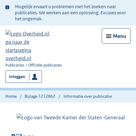
Ter
Mogelijk ervaart u problemen met het zoeken naar
informatie:
publicaties. We werken aan een oplossing. Excuses voor
het ongemak.
Menu
U
Publicaties
Officiële publicaties
bent
Inloggen
nu
hier:
Home
Bijlage 1212862
Informatie over publicatie