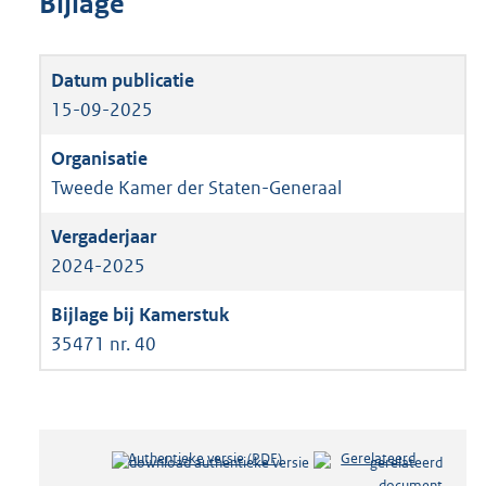
Bijlage
15-09-2025
Tweede Kamer der Staten-Generaal
2024-2025
35471 nr. 40
Authentieke versie (PDF)
b
Gerelateerd
e