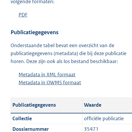
volgende formaten:
D
PDF
b
o
e
w
s
Publicatiegegevens
n
t
Onderstaande tabel bevat een overzicht van de
l
a
publicatiegegevens (metadata) die bij deze publicatie
o
n
horen. Deze zijn ook als los bestand beschikbaar:
a
d
d
s
Metadata in XML formaat
b
p
g
Metadata in OWMS formaat
e
b
u
r
s
e
b
o
t
s
l
o
Publicatiegegevens
Waarde
a
t
i
t
n
a
c
t
Collectie
officiële publicatie
d
n
a
e
Dossiernummer
35471
s
d