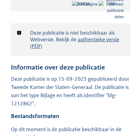
Printen
Delen
s
t
a
n
d
Notificatie:
Deze publicatie is niet beschikbaar als
s
Webversie. Bekijk de
authentieke versie
g
(PDF)
r
o
o
Informatie over deze publicatie
t
t
Deze publicatie is op 15-09-2025 gepubliceerd door
e
Tweede Kamer der Staten-Generaal. De publicatie is
:
1
van het type Bijlage en heeft als identifier "blg-
7
1212862".
5
K
Bestandsformaten
b
Op dit moment is de publicatie beschikbaar in de