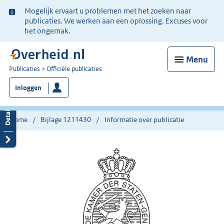
Ter
Mogelijk ervaart u problemen met het zoeken naar
informatie:
publicaties. We werken aan een oplossing. Excuses voor
het ongemak.
Menu
U
Publicaties
Officiële publicaties
bent
Inloggen
nu
hier:
Home
Bijlage 1211430
Informatie over publicatie