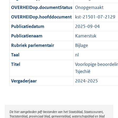
t
b
OVERHEIDop.documentStatus
Onopgemaakt
OVERHEIDop.hoofddocument
kst-21501-07-2129
Publicatiedatum
2025-09-04
Publicatienaam
Kamerstuk
Rubriek parlementair
Bijlage
Taal
nl
Titel
Voorlopige beoordeli
Tsjechië
Vergaderjaar
2024-2025
Disclaimer
De hier aangeboden pdf-bestanden van het Staatsblad, Staatscourant,
Tractatenblad, provinciaal blad, gemeenteblad, waterschapsblad en blad