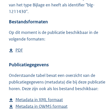
1
van het type Bijlage en heeft als identifier "blg-
,
1211430".
3
M
Bestandsformaten
b
Op dit moment is de publicatie beschikbaar in de
volgende formaten:
D
PDF
b
o
e
w
s
Publicatiegegevens
n
t
Onderstaande tabel bevat een overzicht van de
l
a
publicatiegegevens (metadata) die bij deze publicatie
o
n
horen. Deze zijn ook als los bestand beschikbaar:
a
d
d
s
Metadata in XML formaat
b
p
g
Metadata in OWMS formaat
e
b
u
r