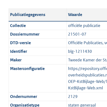
s
e
b
o
t
s
l
o
Publicatiegegevens
Waarde
a
t
i
t
n
a
c
t
Collectie
officiële publicatie
d
n
a
e
Dossiernummer
21501-07
s
d
t
:
g
s
DTD-versie
Officiële Publicaties, v
i
1
r
g
e
,
Identifier
blg-1211430
o
r
i
3
Maker
Tweede Kamer der St
o
o
n
M
t
o
Masterconfiguratie
https://repository.offi
f
b
t
t
overheidspublicaties.
o
e
t
OEP-KstBijlage-Web/
r
:
e
KstBijlage-Web.xml
m
2
:
a
Ondernummer
2129
K
2
a
Organisatietype
staten generaal
b
K