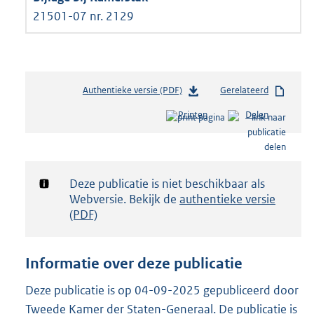
21501-07 nr. 2129
Authentieke versie (PDF)
b
Gerelateerd
e
Printen
Delen
s
t
a
n
d
Notificatie:
Deze publicatie is niet beschikbaar als
s
Webversie. Bekijk de
authentieke versie
g
(PDF)
r
o
o
Informatie over deze publicatie
t
t
Deze publicatie is op 04-09-2025 gepubliceerd door
e
Tweede Kamer der Staten-Generaal. De publicatie is
: