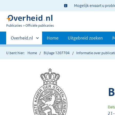
Ter
Mogelijk ervaart u prob
informatie:
U
Publicaties
Officiële publicaties
bent
Primaire
nu
Andere
Overheid.nl
Home
Uitgebreid zoeken
M
hier:
sites
navigatie
binnen
U bent hier:
Home
Bijlage 1207704
Informatie over publicat
B
Dat
21