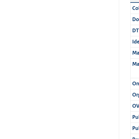
Col
Do
DT
Ide
Ma
Ma
On
Or
OV
Pu
Pu