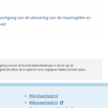
r voortgang van de uitvoering van de maatregelen en
eid
regeling vormen de formele bekendmakingen in de zin van de
eldt dat alleen de in papieren vorm uitgegeven bladen formele status
MijnOverheid.nl
E
Rijksoverheid.nl