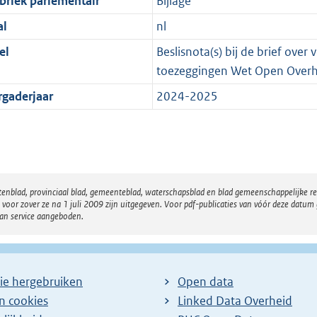
briek parlementair
Bijlage
al
nl
el
Beslisnota(s) bij de brief ove
toezeggingen Wet Open Overh
rgaderjaar
2024-2025
atenblad, provinciaal blad, gemeenteblad, waterschapsblad en blad gemeenschappelijke 
 zover ze na 1 juli 2009 zijn uitgegeven. Voor pdf-publicaties van vóór deze datum g
van service aangeboden.
ie hergebruiken
Open data
en cookies
Linked Data Overheid