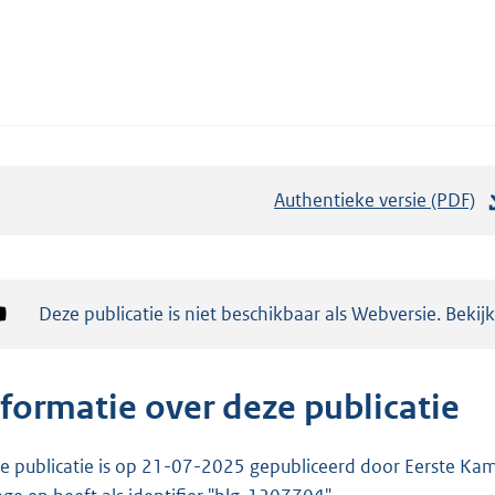
Authentieke versie (PDF)
b
e
s
t
Notificatie:
Deze publicatie is niet beschikbaar als Webversie. Bekij
a
n
d
nformatie over deze publicatie
s
g
e publicatie is op 21-07-2025 gepubliceerd door Eerste Kame
r