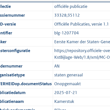
n
a
i
t
lectie
officiële publicatie
d
n
c
t
ssiernummer
33328;35112
s
d
a
e
g
s
t
:
D-versie
Officiële Publicaties, versie 1.1
r
g
i
1
ntifier
blg-1207704
o
r
e
3
ker
Eerste Kamer der Staten-Gene
o
o
i
0
t
o
n
K
sterconfiguratie
https://repository.officiele-o
t
t
f
b
KstBijlage-Web/1.8/xml/MC-O
e
t
o
dernummer
AN
:
e
r
ganisatietype
staten generaal
1
:
m
K
2
a
ERHEIDop.documentStatus
Onopgemaakt
b
K
a
blicatiedatum
2025-07-21
b
t
blicatienaam
Kamerstuk