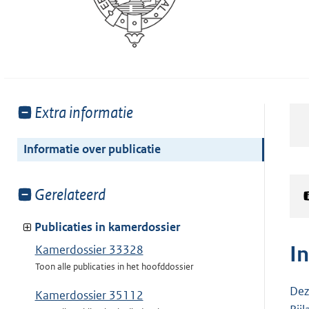
Toon
Extra informatie
meer
van:
Informatie over publicatie
Toon
Gerelateerd
meer
van:
Publicaties in kamerdossier
I
Kamerdossier 33328
Toon alle publicaties in het hoofddossier
Dez
Kamerdossier 35112