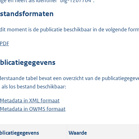
lage en heeft als identifier "blg-1207704".
o
o
standsformaten
t
t
dit moment is de publicatie beschikbaar in de volgende for
e
:
D
PDF
b
1
o
e
3
w
s
blicatiegegevens
0
n
t
K
l
a
erstaande tabel bevat een overzicht van de publicatiegegeven
b
o
n
 als los bestand beschikbaar:
a
d
Metadata in XML formaat
b
d
s
Metadata in OWMS formaat
e
b
p
g
s
e
u
r
t
s
b
o
blicatiegegevens
Waarde
a
t
l
o