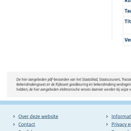
Ru
Ta
Tit
Ve
De hier aangeboden pdf-bestanden van het Staatsblad, Staatscourant, Tract
Disclaimer
Bekendmakingswet en de Rijkswet goedkeuring en bekendmaking verdragen voor
hebben; de hier aangeboden elektronische versies daarvan worden bij wijze 
Over deze website
Informat
Contact
Privacy 