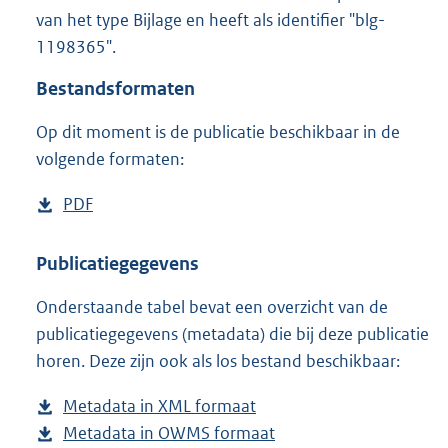
1
van het type Bijlage en heeft als identifier "blg-
2
1198365".
0
K
Bestandsformaten
b
Op dit moment is de publicatie beschikbaar in de
volgende formaten:
D
PDF
b
o
e
w
s
Publicatiegegevens
n
t
Onderstaande tabel bevat een overzicht van de
l
a
publicatiegegevens (metadata) die bij deze publicatie
o
n
horen. Deze zijn ook als los bestand beschikbaar:
a
d
d
s
Metadata in XML formaat
b
p
g
Metadata in OWMS formaat
e
b
u
r