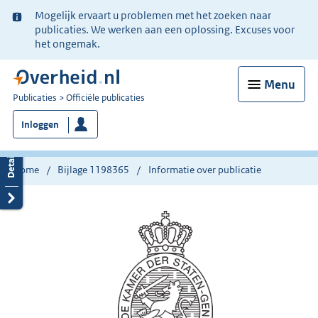
Ter
Mogelijk ervaart u problemen met het zoeken naar
informatie:
publicaties. We werken aan een oplossing. Excuses voor
het ongemak.
Menu
U
Publicaties
Officiële publicaties
bent
Inloggen
nu
hier:
Home
Bijlage 1198365
Informatie over publicatie