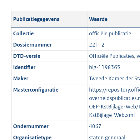
s
e
b
o
t
s
l
o
Publicatiegegevens
Waarde
a
t
i
t
n
a
c
t
Collectie
officiële publicatie
d
n
a
e
Dossiernummer
22112
s
d
t
:
g
s
DTD-versie
Officiële Publicaties, v
i
1
r
g
e
2
Identifier
blg-1198365
o
r
i
0
Maker
Tweede Kamer der St
o
o
n
K
t
o
Masterconfiguratie
https://repository.offi
f
b
t
t
overheidspublicaties.
o
e
t
OEP-KstBijlage-Web/
r
:
e
KstBijlage-Web.xml
m
2
:
a
Ondernummer
4067
K
2
a
Organisatietype
staten generaal
b
K