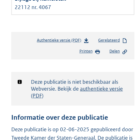
22112 nr. 4067
Authentieke versie (PDF)
b
Gerelateerd
e
Printen
Delen
s
t
a
n
d
Notificatie:
Deze publicatie is niet beschikbaar als
s
Webversie. Bekijk de
authentieke versie
g
(PDF)
r
o
o
Informatie over deze publicatie
t
t
Deze publicatie is op 02-06-2025 gepubliceerd door
e
Tweede Kamer der Staten-Generaal. De publicatie is
: