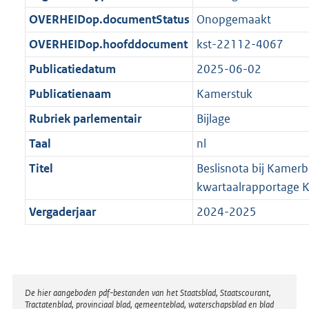
t
b
OVERHEIDop.documentStatus
Onopgemaakt
OVERHEIDop.hoofddocument
kst-22112-4067
Publicatiedatum
2025-06-02
Publicatienaam
Kamerstuk
Rubriek parlementair
Bijlage
Taal
nl
Titel
Beslisnota bij Kamerb
kwartaalrapportage 
Vergaderjaar
2024-2025
Disclaimer
De hier aangeboden pdf-bestanden van het Staatsblad, Staatscourant,
Tractatenblad, provinciaal blad, gemeenteblad, waterschapsblad en blad