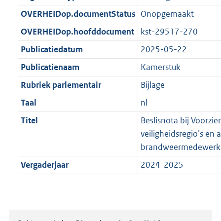
t
b
OVERHEIDop.documentStatus
Onopgemaakt
OVERHEIDop.hoofddocument
kst-29517-270
Publicatiedatum
2025-05-22
Publicatienaam
Kamerstuk
Rubriek parlementair
Bijlage
Taal
nl
Titel
Beslisnota bij Voorzi
veiligheidsregio’s en 
brandweermedewerk
Vergaderjaar
2024-2025