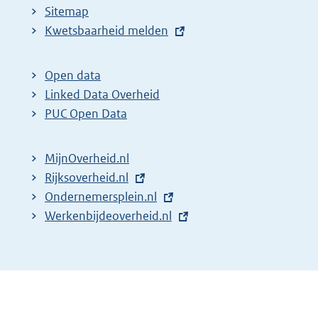
Sitemap
E
Kwetsbaarheid melden
x
t
Open data
e
Linked Data Overheid
r
PUC Open Data
n
e
MijnOverheid.nl
l
E
Rijksoverheid.nl
i
x
E
Ondernemersplein.nl
n
t
x
E
Werkenbijdeoverheid.nl
k
e
t
x
:
r
e
t
n
r
e
e
n
r
l
e
n