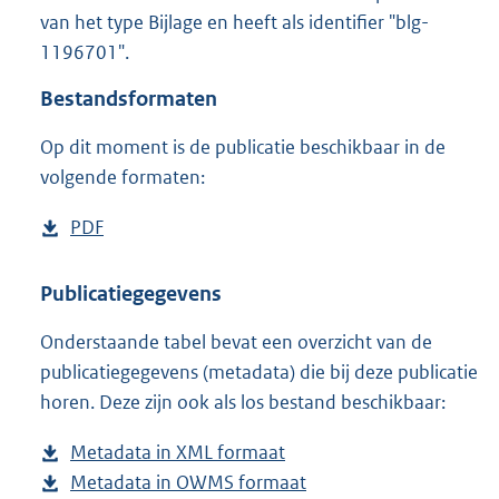
7
van het type Bijlage en heeft als identifier "blg-
6
1196701".
K
b
Bestandsformaten
Op dit moment is de publicatie beschikbaar in de
volgende formaten:
D
PDF
b
o
e
w
s
Publicatiegegevens
n
t
Onderstaande tabel bevat een overzicht van de
l
a
publicatiegegevens (metadata) die bij deze publicatie
o
n
horen. Deze zijn ook als los bestand beschikbaar:
a
d
d
s
Metadata in XML formaat
b
p
g
Metadata in OWMS formaat
e
b
u
r