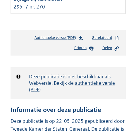
29517 nr. 270
Authentieke versie (PDF)
b
Gerelateerd
e
Printen
Delen
s
t
a
n
d
Notificatie:
Deze publicatie is niet beschikbaar als
s
Webversie. Bekijk de
authentieke versie
g
(PDF)
r
o
o
Informatie over deze publicatie
t
t
Deze publicatie is op 22-05-2025 gepubliceerd door
e
Tweede Kamer der Staten-Generaal. De publicatie is
: