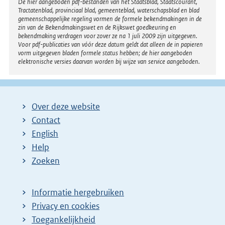
Disclaimer
De hier aangeboden pdf-bestanden van het Staatsblad, Staatscourant,
Tractatenblad, provinciaal blad, gemeenteblad, waterschapsblad en blad
gemeenschappelijke regeling vormen de formele bekendmakingen in de
zin van de Bekendmakingswet en de Rijkswet goedkeuring en
bekendmaking verdragen voor zover ze na 1 juli 2009 zijn uitgegeven.
Voor pdf-publicaties van vóór deze datum geldt dat alleen de in papieren
vorm uitgegeven bladen formele status hebben; de hier aangeboden
elektronische versies daarvan worden bij wijze van service aangeboden.
Over deze website
Contact
English
Help
Zoeken
Informatie hergebruiken
Privacy en cookies
Toegankelijkheid