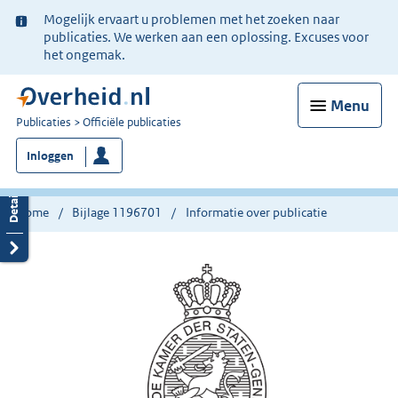
Ter
Mogelijk ervaart u problemen met het zoeken naar
informatie:
publicaties. We werken aan een oplossing. Excuses voor
het ongemak.
Menu
U
Publicaties
Officiële publicaties
bent
Inloggen
nu
hier:
Home
Bijlage 1196701
Informatie over publicatie