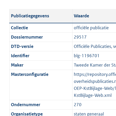
s
e
b
o
t
s
l
o
Publicatiegegevens
Waarde
a
t
i
t
n
a
c
t
Collectie
officiële publicatie
d
n
a
e
Dossiernummer
29517
s
d
t
:
g
s
DTD-versie
Officiële Publicaties, v
i
7
r
g
e
6
Identifier
blg-1196701
o
r
i
K
Maker
Tweede Kamer der St
o
o
n
b
t
o
Masterconfiguratie
https://repository.offi
f
t
t
overheidspublicaties.
o
e
t
OEP-KstBijlage-Web/
r
:
e
KstBijlage-Web.xml
m
2
:
a
Ondernummer
270
K
2
a
Organisatietype
staten generaal
b
K