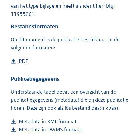
1
van het type Bijlage en heeft als identifier "blg-
,
1195520".
2
M
Bestandsformaten
b
Op dit moment is de publicatie beschikbaar in de
volgende formaten:
D
PDF
b
o
e
w
s
Publicatiegegevens
n
t
Onderstaande tabel bevat een overzicht van de
l
a
publicatiegegevens (metadata) die bij deze publicatie
o
n
horen. Deze zijn ook als los bestand beschikbaar:
a
d
d
s
Metadata in XML formaat
b
p
g
Metadata in OWMS formaat
e
b
u
r