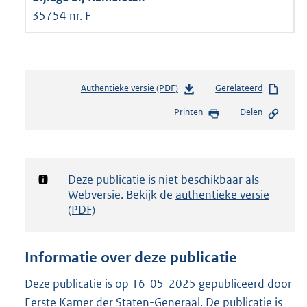
35754 nr. F
Authentieke versie (PDF)
b
Gerelateerd
e
Printen
Delen
s
t
a
n
d
Notificatie:
Deze publicatie is niet beschikbaar als
s
Webversie. Bekijk de
authentieke versie
g
(PDF)
r
o
o
Informatie over deze publicatie
t
t
Deze publicatie is op 16-05-2025 gepubliceerd door
e
Eerste Kamer der Staten-Generaal. De publicatie is
: