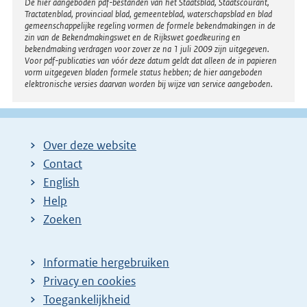
Disclaimer
De hier aangeboden pdf-bestanden van het Staatsblad, Staatscourant,
Tractatenblad, provinciaal blad, gemeenteblad, waterschapsblad en blad
gemeenschappelijke regeling vormen de formele bekendmakingen in de
zin van de Bekendmakingswet en de Rijkswet goedkeuring en
bekendmaking verdragen voor zover ze na 1 juli 2009 zijn uitgegeven.
Voor pdf-publicaties van vóór deze datum geldt dat alleen de in papieren
vorm uitgegeven bladen formele status hebben; de hier aangeboden
elektronische versies daarvan worden bij wijze van service aangeboden.
Over deze website
Contact
English
Help
Zoeken
Informatie hergebruiken
Privacy en cookies
Toegankelijkheid