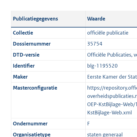
s
e
b
o
t
s
l
o
Publicatiegegevens
Waarde
a
t
i
t
n
a
c
t
Collectie
officiële publicatie
d
n
a
e
Dossiernummer
35754
s
d
t
:
g
s
DTD-versie
Officiële Publicaties, v
i
1
r
g
e
,
Identifier
blg-1195520
o
r
i
2
Maker
Eerste Kamer der Sta
o
o
n
M
t
o
Masterconfiguratie
https://repository.offi
f
b
t
t
overheidspublicaties.
o
e
t
OEP-KstBijlage-Web/
r
:
e
KstBijlage-Web.xml
m
2
:
a
Ondernummer
F
K
2
a
Organisatietype
staten generaal
b
K