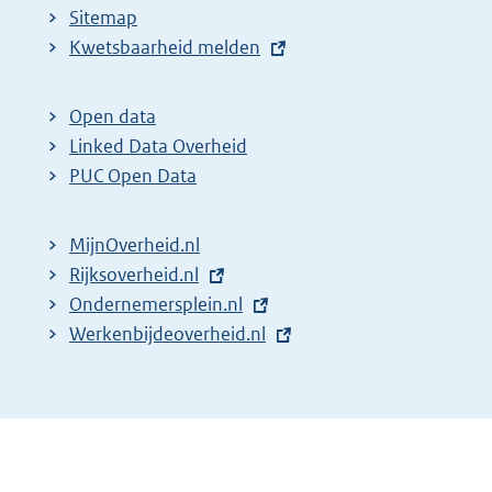
Sitemap
E
Kwetsbaarheid melden
x
t
Open data
e
Linked Data Overheid
r
PUC Open Data
n
e
MijnOverheid.nl
l
E
Rijksoverheid.nl
i
x
E
Ondernemersplein.nl
n
t
x
E
Werkenbijdeoverheid.nl
k
e
t
x
:
r
e
t
n
r
e
e
n
r
l
e
n