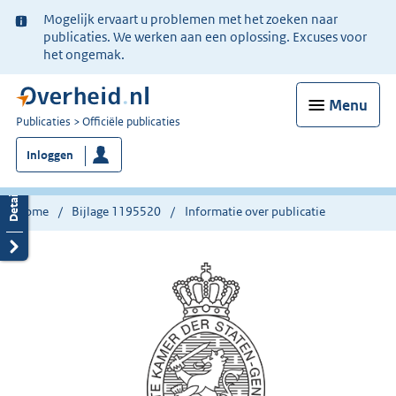
Ter
Mogelijk ervaart u problemen met het zoeken naar
informatie:
publicaties. We werken aan een oplossing. Excuses voor
het ongemak.
Menu
U
Publicaties
Officiële publicaties
bent
Inloggen
nu
hier:
Home
Bijlage 1195520
Informatie over publicatie