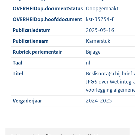
t
b
OVERHEIDop.documentStatus
Onopgemaakt
OVERHEIDop.hoofddocument
kst-35754-F
Publicatiedatum
2025-05-16
Publicatienaam
Kamerstuk
Rubriek parlementair
Bijlage
Taal
nl
Titel
Beslisnota(s) bij brief
JP&S over Wet integra
voorlegging algemene
Vergaderjaar
2024-2025